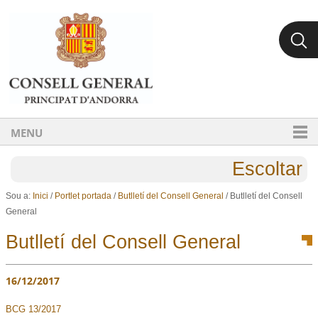
Ves al contingut.
Salta a la navegació
MENU
Escoltar
Sou a:
Inici
/
Portlet portada
/
Butlletí del Consell General
/
Butlletí del Consell
General
Butlletí del Consell General
16/12/2017
BCG 13/2017