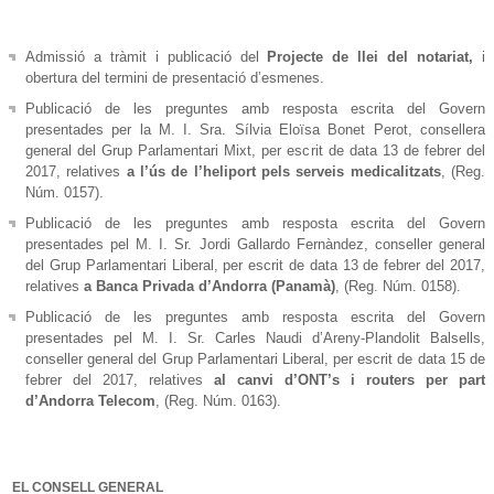
Admissió a tràmit i publicació del
Projecte de llei del notariat,
i
obertura del termini de presentació d’esmenes.
Publicació de les preguntes amb resposta escrita del Govern
presentades per la M. I. Sra. Sílvia Eloïsa Bonet Perot, consellera
general del Grup Parlamentari Mixt, per escrit de data 13 de febrer del
2017, relatives
a l’ús de l’heliport pels serveis medicalitzats
, (Reg.
Núm. 0157).
Publicació de les preguntes amb resposta escrita del Govern
presentades pel M. I. Sr. Jordi Gallardo Fernàndez, conseller general
del Grup Parlamentari Liberal, per escrit de data 13 de febrer del 2017,
relatives
a Banca Privada d’Andorra (Panamà)
, (Reg. Núm. 0158).
Publicació de les preguntes amb resposta escrita del Govern
presentades pel M. I. Sr. Carles Naudi d’Areny-Plandolit Balsells,
conseller general del Grup Parlamentari Liberal, per escrit de data 15 de
febrer del 2017, relatives
al canvi d’ONT’s i routers per part
d’Andorra Telecom
, (Reg. Núm. 0163).
EL CONSELL GENERAL