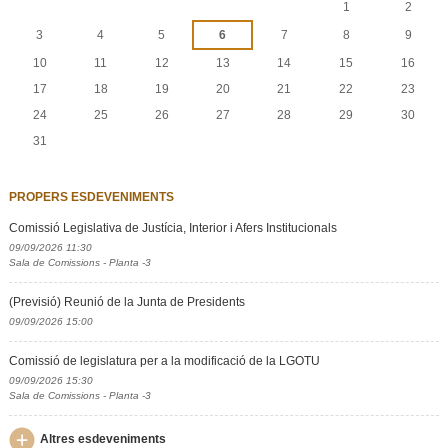
1
2
3
4
5
6
7
8
9
10
11
12
13
14
15
16
17
18
19
20
21
22
23
24
25
26
27
28
29
30
31
PROPERS ESDEVENIMENTS
Comissió Legislativa de Justícia, Interior i Afers Institucionals
09/09/2026 11:30
Sala de Comissions - Planta -3
(Previsió) Reunió de la Junta de Presidents
09/09/2026 15:00
Comissió de legislatura per a la modificació de la LGOTU
09/09/2026 15:30
Sala de Comissions - Planta -3
Altres esdeveniments