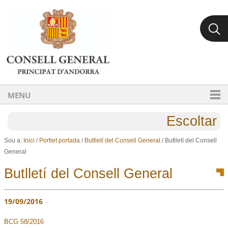
Ves al contingut.
Salta a la navegació
MENU
Escoltar
Sou a:
Inici
/
Portlet portada
/
Butlletí del Consell General
/
Butlletí del Consell
General
Butlletí del Consell General
19/09/2016
BCG 58/2016