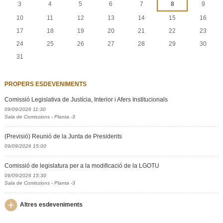
3
4
5
6
7
8
9
10
11
12
13
14
15
16
17
18
19
20
21
22
23
24
25
26
27
28
29
30
31
PROPERS ESDEVENIMENTS
Comissió Legislativa de Justícia, Interior i Afers Institucionals
09/09/2026 11:30
Sala de Comissions - Planta -3
(Previsió) Reunió de la Junta de Presidents
09/09/2026 15:00
Comissió de legislatura per a la modificació de la LGOTU
09/09/2026 15:30
Sala de Comissions - Planta -3
Altres esdeveniments