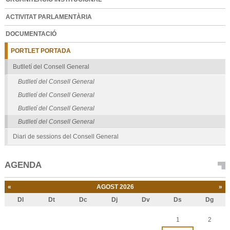
ACTIVITAT PARLAMENTÀRIA
DOCUMENTACIÓ
PORTLET PORTADA
Butlletí del Consell General
Butlletí del Consell General
Butlletí del Consell General
Butlletí del Consell General
Butlletí del Consell General
Diari de sessions del Consell General
AGENDA
«
AGOST 2026
»
Dl
Dt
Dc
Dj
Dv
Ds
Dg
Agost
1
2