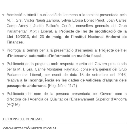
Admissió a tràmit i publicació de l’esmena a la totalitat presentada pels
M. I. Srs. Víctor Naudi Zamora, Sílvia Eloïsa Bonet Perot, Joan Carles
Camp Areny i Judith Pallarés Cortés, consellers generals del Grup
Parlamentari Mixt i Liberal, al
Projecte de llei de modificació de la
Llei 10/2013, del 23 de maig, de l’Institut Nacional Andorrà de
Finances
.
Pròrroga al termini per a la presentació d’esmenes al
Projecte de llei
d’intercanvi automàtic d’informació en matèria fiscal
.
Publicació de la pregunta amb resposta escrita del Govern presentada
per la M. I. Sra. Carine Montaner Raynaud, consellera general del Grup
Parlamentari Liberal, per escrit de data 15 de setembre del 2016,
relativa a
la incongruència en les dades de validesa d'alguns dels
passaports andorrans, (
Reg. Núm. 1171).
Publicació del nom de la persona presentada pel Govern com a
directora de l’Agència de Qualitat de l’Ensenyament Superior d’Andorra
(AQUA).
EL CONSELL GENERAL
ORGANITZACIÓ INSTITUCIONAL