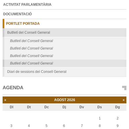
ACTIVITAT PARLAMENTÀRIA
DOCUMENTACIÓ
PORTLET PORTADA
Butlletí del Consell General
Butlletí del Consell General
Butlletí del Consell General
Butlletí del Consell General
Butlletí del Consell General
Diari de sessions del Consell General
AGENDA
«
AGOST 2026
»
Dl
Dt
Dc
Dj
Dv
Ds
Dg
Agost
1
2
3
4
5
6
7
8
9