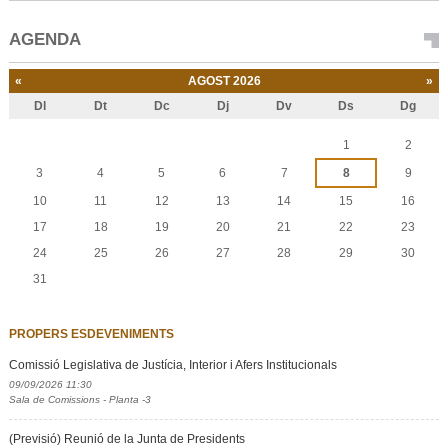
AGENDA
«
AGOST 2026
»
Dl
Dt
Dc
Dj
Dv
Ds
Dg
Agost
1
2
3
4
5
6
7
8
9
10
11
12
13
14
15
16
17
18
19
20
21
22
23
24
25
26
27
28
29
30
31
PROPERS ESDEVENIMENTS
Comissió Legislativa de Justícia, Interior i Afers Institucionals
09/09/2026 11:30
Sala de Comissions - Planta -3
(Previsió) Reunió de la Junta de Presidents