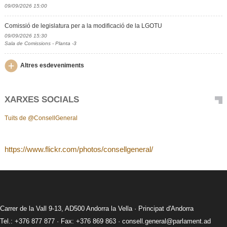
09/09/2026 15:00
Comissió de legislatura per a la modificació de la LGOTU
09/09/2026 15:30
Sala de Comissions - Planta -3
Altres esdeveniments
XARXES SOCIALS
Tuits de @ConsellGeneral
https://www.flickr.com/photos/consellgeneral/
Carrer de la Vall 9-13, AD500 Andorra la Vella · Principat d'Andorra
Tel.: +376 877 877 · Fax: +376 869 863 ·
consell.general@parlament.ad