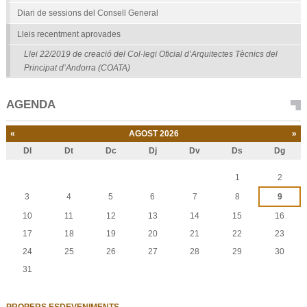
Diari de sessions del Consell General
Lleis recentment aprovades
Llei 22/2019 de creació del Col·legi Oficial d’Arquitectes Tècnics del
Principat d’Andorra (COATA)
AGENDA
«
AGOST 2026
»
Dl
Dt
Dc
Dj
Dv
Ds
Dg
Agost
1
2
3
4
5
6
7
8
9
10
11
12
13
14
15
16
17
18
19
20
21
22
23
24
25
26
27
28
29
30
31
PROPERS ESDEVENIMENTS