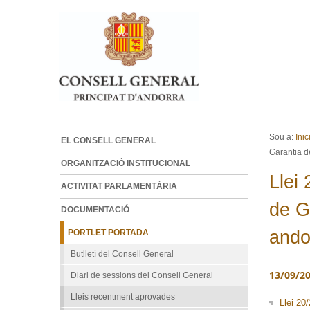
Ves al contingut.
Salta a la navegació
Sou a:
Inic
EL CONSELL GENERAL
Garantia de
ORGANITZACIÓ INSTITUCIONAL
Llei
ACTIVITAT PARLAMENTÀRIA
de G
DOCUMENTACIÓ
ando
PORTLET PORTADA
Butlletí del Consell General
13/09/2
Diari de sessions del Consell General
Lleis recentment aprovades
Llei 20