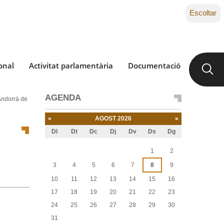
Escoltar
onal
Activitat parlamentària
Documentació
AGENDA
Andorrà de
«
AGOST 2026
»
Dl
Dt
Dc
Dj
Dv
Ds
Dg
Agost
1
2
3
4
5
6
7
8
9
10
11
12
13
14
15
16
17
18
19
20
21
22
23
24
25
26
27
28
29
30
31