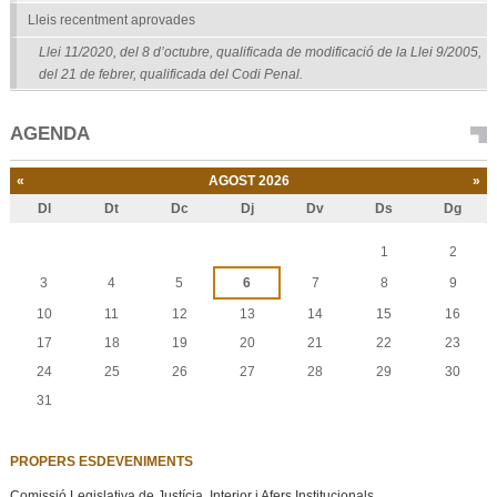
Lleis recentment aprovades
Llei 11/2020, del 8 d’octubre, qualificada de modificació de la Llei 9/2005,
del 21 de febrer, qualificada del Codi Penal.
AGENDA
«
AGOST 2026
»
Dl
Dt
Dc
Dj
Dv
Ds
Dg
Agost
1
2
3
4
5
6
7
8
9
10
11
12
13
14
15
16
17
18
19
20
21
22
23
24
25
26
27
28
29
30
31
PROPERS ESDEVENIMENTS
Comissió Legislativa de Justícia, Interior i Afers Institucionals