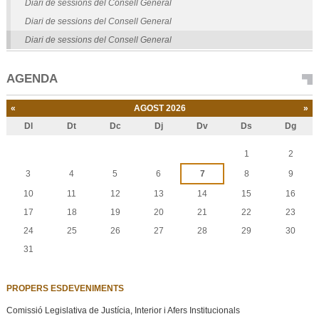
Diari de sessions del Consell General
Diari de sessions del Consell General
Diari de sessions del Consell General
AGENDA
«
AGOST 2026
»
Dl
Dt
Dc
Dj
Dv
Ds
Dg
Agost
1
2
3
4
5
6
7
8
9
10
11
12
13
14
15
16
17
18
19
20
21
22
23
24
25
26
27
28
29
30
31
PROPERS ESDEVENIMENTS
Comissió Legislativa de Justícia, Interior i Afers Institucionals