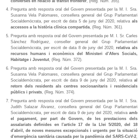
converses en relació al trànsit fronterer
, (Reg. Núm. 355).
Pregunta amb resposta oral del Govern presentada per la M. I. Sra.
Susanna Vela Palomares, consellera general del Grup Parlamentari
Socialdemòcrata, per escrit de data 5 de juny del 2020, relativa
als
accessos a la història clínica compartida
, (Reg. Núm. 361).
Pregunta amb resposta oral del Govern presentada pe M. I. Sr. Carles
Sánchez Rodríguez, conseller general del Grup Parlamentari
Socialdemòcrata, per escrit de data 8 de juny del 2020,
relativa als
recursos humans i econòmics del Ministeri d’Afers Socials,
Habitatge i Joventut
, (Reg. Núm. 372).
Pregunta amb resposta oral del Govern presentada per la M. I. Sra.
Susanna Vela Palomares, consellera general del Grup Parlamentari
Socialdemòcrata, per escrit de data 9 de juny del 2020, relativa
al
retorn dels residents als centres sociosanitaris i residencials
públics i privats
, (Reg. Núm. 374).
Pregunta amb resposta oral del Govern presentada per la M. I. Sra.
Judith Salazar Álvarez, consellera general del Grup Parlamentari
Socialdemòcrata, per escrit de data 9 de juny del 2020, relativa
amb
el pagament, per part de Govern, de les prestacions dels
assalariats definides en l'article 17 de la Llei 5/2020, del 18
d'abril, de noves mesures excepcionals i urgents per la situació
d'emergència sanitària causada per la pandèmia del SARS-CoV-2
,