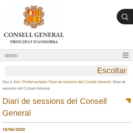
Ves al contingut.
Salta a la navegació
MENU
Escoltar
Sou a:
Inici
/
Portlet portada
/
Diari de sessions del Consell General
/
Diari de
sessions del Consell General
Diari de sessions del Consell
General
18/06/2020