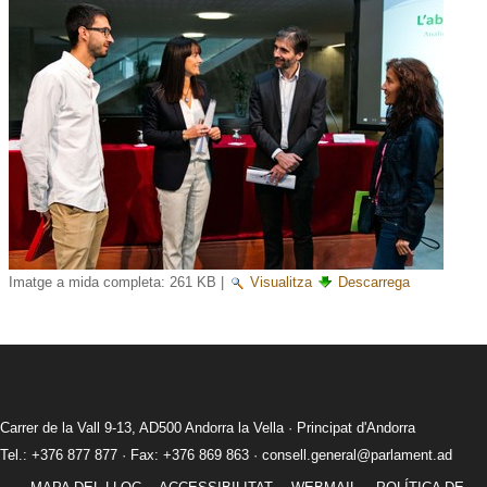
Imatge a mida completa:
261 KB
|
Visualitza
Descarrega
Carrer de la Vall 9-13, AD500 Andorra la Vella · Principat d'Andorra
Tel.: +376 877 877 · Fax: +376 869 863 ·
consell.general@parlament.ad