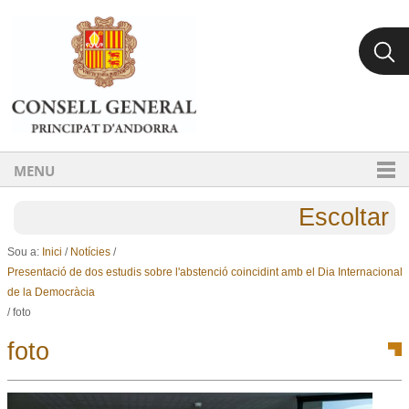
Ves al contingut.
Salta a la navegació
MENU
Escoltar
Sou a:
Inici
/
Notícies
/
Presentació de dos estudis sobre l'abstenció coincidint amb el Dia Internacional
de la Democràcia
/
foto
foto