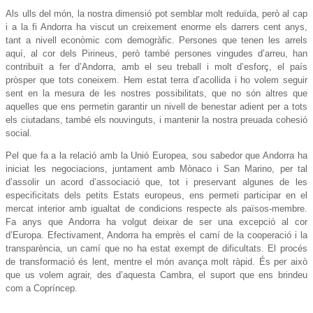
Als ulls del món, la nostra dimensió pot semblar molt reduïda, però al cap
i a la fi Andorra ha viscut un creixement enorme els darrers cent anys,
tant a nivell econòmic com demogràfic. Persones que tenen les arrels
aquí, al cor dels Pirineus, però també persones vingudes d’arreu, han
contribuït a fer d’Andorra, amb el seu treball i molt d’esforç, el país
pròsper que tots coneixem. Hem estat terra d’acollida i ho volem seguir
sent en la mesura de les nostres possibilitats, que no són altres que
aquelles que ens permetin garantir un nivell de benestar adient per a tots
els ciutadans, també els nouvinguts, i mantenir la nostra preuada cohesió
social.
Pel que fa a la relació amb la Unió Europea, sou sabedor que Andorra ha
iniciat les negociacions, juntament amb Mònaco i San Marino, per tal
d’assolir un acord d’associació que, tot i preservant algunes de les
especificitats dels petits Estats europeus, ens permeti participar en el
mercat interior amb igualtat de condicions respecte als països-membre.
Fa anys que Andorra ha volgut deixar de ser una excepció al cor
d’Europa. Efectivament, Andorra ha emprès el camí de la cooperació i la
transparència, un camí que no ha estat exempt de dificultats. El procés
de transformació és lent, mentre el món avança molt ràpid. És per això
que us volem agrair, des d’aquesta Cambra, el suport que ens brindeu
com a Copríncep.