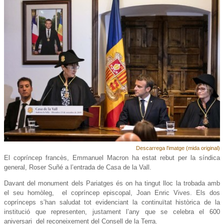
Descarrega l'imatge (mida original)
El copríncep francès, Emmanuel Macron ha estat rebut per la síndica
general, Roser Suñé a l’entrada de Casa de la Vall.
Davant del monument dels Pariatges és on ha tingut lloc la trobada amb
el seu homòleg, el copríncep episcopal, Joan Enric Vives. Els dos
coprínceps s’han saludat tot evidenciant la continuïtat històrica de la
institució que representen, justament l’any que se celebra el 600
aniversari del reconeixement del Consell de la Terra.