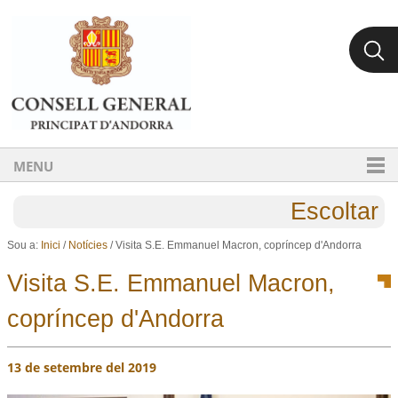
Ves al contingut.
Salta a la navegació
MENU
Escoltar
Sou a:
Inici
/
Notícies
/
Visita S.E. Emmanuel Macron, copríncep d'Andorra
Visita S.E. Emmanuel Macron,
copríncep d'Andorra
13 de setembre del 2019