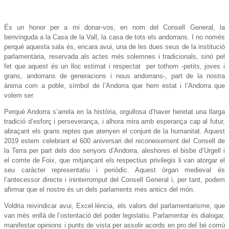
És un honor per a mi donar-vos, en nom del Consell General, la
benvinguda a la Casa de la Vall, la casa de tots els andorrans. I no només
perquè aquesta sala és, encara avui, una de les dues seus de la institució
parlamentària, reservada als actes més solemnes i tradicionals, sinó pel
fet que aquest és un lloc estimat i respectat per tothom -petits, joves i
grans, andorrans de generacions i nous andorrans-, part de la nostra
ànima com a poble, símbol de l’Andorra que hem estat i l’Andorra que
volem ser.
Perquè Andorra s’arrela en la història, orgullosa d’haver heretat una llarga
tradició d’esforç i perseverança, i alhora mira amb esperança cap al futur,
abraçant els grans reptes que atenyen el conjunt de la humanitat. Aquest
2019 estem celebrant el 600 aniversari del reconeixement del Consell de
la Terra per part dels dos senyors d’Andorra, aleshores el bisbe d’Urgell i
el comte de Foix, que mitjançant els respectius privilegis li van atorgar el
seu caràcter representatiu i periòdic. Aquest òrgan medieval és
l’antecessor directe i ininterromput del Consell General i, per tant, podem
afirmar que el nostre és un dels parlaments més antics del món.
Voldria reivindicar avui, Excel·lència, els valors del parlamentarisme, que
van més enllà de l’ostentació del poder legislatiu. Parlamentar és dialogar,
manifestar opinions i punts de vista per assolir acords en pro del bé comú