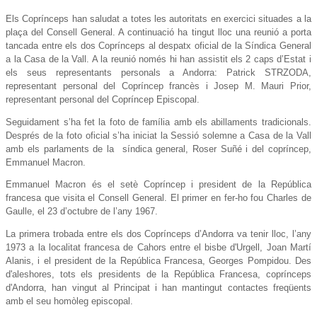
Els Coprínceps han saludat a totes les autoritats en exercici situades a la
plaça del Consell General. A continuació ha tingut lloc una reunió a porta
tancada entre els dos Coprínceps al despatx oficial de la Síndica General
a la Casa de la Vall. A la reunió només hi han assistit els 2 caps d’Estat i
els seus representants personals a Andorra: Patrick STRZODA,
representant personal del Copríncep francès i Josep M. Mauri Prior,
representant personal del Copríncep Episcopal.
Seguidament s’ha fet la foto de família amb els abillaments tradicionals.
Després de la foto oficial s’ha iniciat la Sessió solemne a Casa de la Vall
amb els parlaments de la síndica general, Roser Suñé i del copríncep,
Emmanuel Macron.
Emmanuel Macron és el setè Copríncep i president de la República
francesa que visita el Consell General. El primer en fer-ho fou Charles de
Gaulle, el 23 d’octubre de l’any 1967.
La primera trobada entre els dos Coprínceps d’Andorra va tenir lloc, l’any
1973 a la localitat francesa de Cahors entre el bisbe d'Urgell, Joan Martí
Alanis, i el president de la República Francesa, Georges Pompidou. Des
d'aleshores, tots els presidents de la República Francesa, coprínceps
d'Andorra, han vingut al Principat i han mantingut contactes freqüents
amb el seu homòleg episcopal.