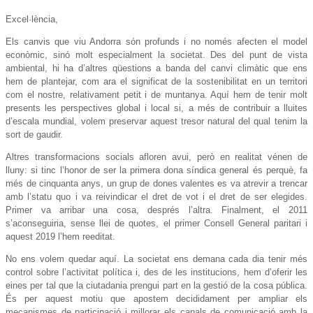
Excel·lència,
Els canvis que viu Andorra són profunds i no només afecten el model
econòmic, sinó molt especialment la societat. Des del punt de vista
ambiental, hi ha d’altres qüestions a banda del canvi climàtic que ens
hem de plantejar, com ara el significat de la sostenibilitat en un territori
com el nostre, relativament petit i de muntanya. Aquí hem de tenir molt
presents les perspectives global i local si, a més de contribuir a lluites
d’escala mundial, volem preservar aquest tresor natural del qual tenim la
sort de gaudir.
Altres transformacions socials afloren avui, però en realitat vénen de
lluny: si tinc l’honor de ser la primera dona síndica general és perquè, fa
més de cinquanta anys, un grup de dones valentes es va atrevir a trencar
amb l’statu quo i va reivindicar el dret de vot i el dret de ser elegides.
Primer va arribar una cosa, després l’altra. Finalment, el 2011
s’aconseguiria, sense llei de quotes, el primer Consell General paritari i
aquest 2019 l’hem reeditat.
No ens volem quedar aquí. La societat ens demana cada dia tenir més
control sobre l’activitat política i, des de les institucions, hem d’oferir les
eines per tal que la ciutadania prengui part en la gestió de la cosa pública.
És per aquest motiu que apostem decididament per ampliar els
mecanismes de participació i millorar els canals de comunicació amb la