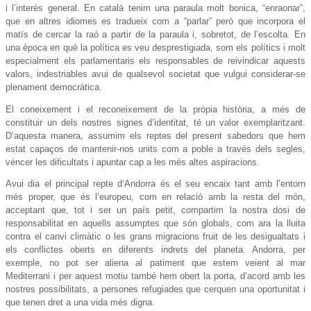
i l’interès general. En català tenim una paraula molt bonica, “enraonar”,
que en altres idiomes es tradueix com a “parlar” però que incorpora el
matís de cercar la raó a partir de la paraula i, sobretot, de l’escolta. En
una època en què la política es veu desprestigiada, som els polítics i molt
especialment els parlamentaris els responsables de reivindicar aquests
valors, indestriables avui de qualsevol societat que vulgui considerar-se
plenament democràtica.
El coneixement i el reconeixement de la pròpia història, a més de
constituir un dels nostres signes d’identitat, té un valor exemplaritzant.
D’aquesta manera, assumim els reptes del present sabedors que hem
estat capaços de mantenir-nos units com a poble a través dels segles,
vèncer les dificultats i apuntar cap a les més altes aspiracions.
Avui dia el principal repte d’Andorra és el seu encaix tant amb l’entorn
més proper, que és l’europeu, com en relació amb la resta del món,
acceptant que, tot i ser un país petit, compartim la nostra dosi de
responsabilitat en aquells assumptes que són globals, com ara la lluita
contra el canvi climàtic o les grans migracions fruit de les desigualtats i
els conflictes oberts en diferents indrets del planeta. Andorra, per
exemple, no pot ser aliena al patiment que estem veient al mar
Mediterrani i per aquest motiu també hem obert la porta, d’acord amb les
nostres possibilitats, a persones refugiades que cerquen una oportunitat i
que tenen dret a una vida més digna.