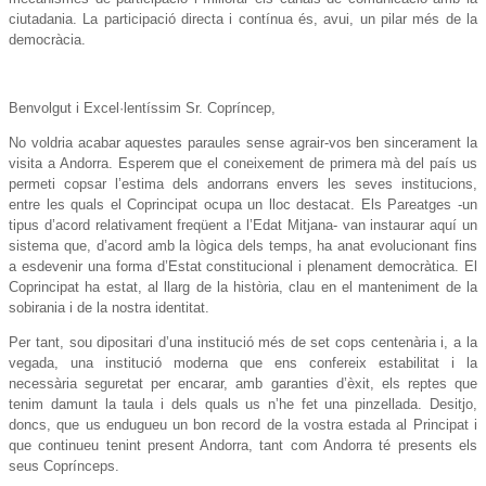
ciutadania. La participació directa i contínua és, avui, un pilar més de la
democràcia.
Benvolgut i Excel·lentíssim Sr. Copríncep,
No voldria acabar aquestes paraules sense agrair-vos ben sincerament la
visita a Andorra. Esperem que el coneixement de primera mà del país us
permeti copsar l’estima dels andorrans envers les seves institucions,
entre les quals el Coprincipat ocupa un lloc destacat. Els Pareatges -un
tipus d’acord relativament freqüent a l’Edat Mitjana- van instaurar aquí un
sistema que, d’acord amb la lògica dels temps, ha anat evolucionant fins
a esdevenir una forma d’Estat constitucional i plenament democràtica. El
Coprincipat ha estat, al llarg de la història, clau en el manteniment de la
sobirania i de la nostra identitat.
Per tant, sou dipositari d’una institució més de set cops centenària i, a la
vegada, una institució moderna que ens confereix estabilitat i la
necessària seguretat per encarar, amb garanties d’èxit, els reptes que
tenim damunt la taula i dels quals us n’he fet una pinzellada. Desitjo,
doncs, que us endugueu un bon record de la vostra estada al Principat i
que continueu tenint present Andorra, tant com Andorra té presents els
seus Coprínceps.