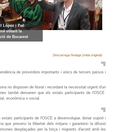
ll López i Pol
mé votant la
ció de Bucarest
Descarrega l'imatge (mida original)
ependència de proveïdors importants i únics de tercers països i
a no disposen de litoral i recordant la necessitat urgent d'un
esmenes també demanen que els estats participants de l'OSCE
ntal, econòmica o social.
s estats participants de l'OSCE a desenvolupar, donar suport i
 que preservi la llibertat dels mitjans i garanteixi la difusió
 persones desplaçades per la força i migrants d'acord amb les