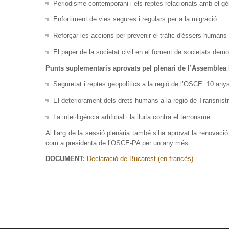
Periodisme contemporani i els reptes relacionats amb el gè
Enfortiment de vies segures i regulars per a la migració.
Reforçar les accions per prevenir el tràfic d'éssers humans i
El paper de la societat civil en el foment de societats demo
Punts suplementaris aprovats pel plenari de l’Assemblea
Seguretat i reptes geopolítics a la regió de l’OSCE: 10 an
El deteriorament dels drets humans a la regió de Transnístr
La intel·ligència artificial i la lluita contra el terrorisme.
Al llarg de la sessió plenària també s’ha aprovat la renovac
com a presidenta de l’OSCE-PA per un any més.
DOCUMENT:
Declaració de Bucarest (en francès)