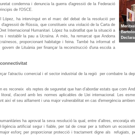
guretat condemna i denuncia la guerra d'agressió de la Federació
principis de l'OSCE.
l López, ha intervingut en el marc del debat de la resolució per
 d'agressió de Rússia, que constitueix una violació de la Carta de
Meritxe
Dret Internacional Humanitari. López ha subratllat que la situació a
Bartolo
ns i restablir la pau a Ucraïna. A més, ha remarcat que Andorra
Declara
craïnesos, proporcionant habitatge i feina. També ha informat el
 govern de Lituània per finançar la reconstrucció d'una escola a
connectivitat
çar l'atractiu comercial i el sector industrial de la regió per combatre la d
 es reconeix els reptes de seguretat que han d’abordar estats que com Andorr
nse litoral, d'acord amb les normes aplicables de Llei internacional. Les 
tant així el seu aïllament i una major vulnerabilitat en cas d'emergència ambie
anitàries ha aprovat la seva resolució la qual, entre d’altres, encoratja el
ligència artificial segur i fiable, per tal de crear per a tothom un ecosistema
 major esforç per proporcionar protecció i tractament digne als refugiats,