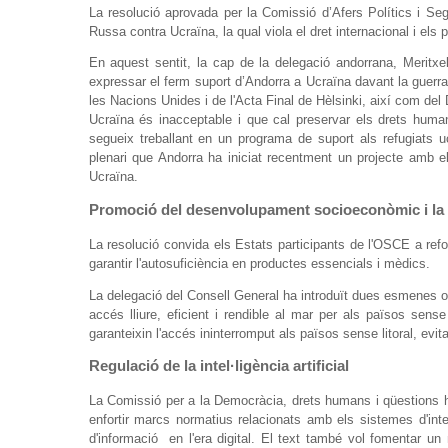
La resolució aprovada per la Comissió d’Afers Polítics i Se
Russa contra Ucraïna, la qual viola el dret internacional i els 
En aquest sentit, la cap de la delegació andorrana, Meritxel
expressar el ferm suport d’Andorra a Ucraïna davant la guerra
les Nacions Unides i de l'Acta Final de Hèlsinki, així com del 
Ucraïna és inacceptable i que cal preservar els drets huma
segueix treballant en un programa de suport als refugiats u
plenari que Andorra ha iniciat recentment un projecte amb el
Ucraïna.
Promoció del desenvolupament socioeconòmic i la 
La resolució convida els Estats participants de l'OSCE a refor
garantir l'autosuficiència en productes essencials i mèdics.
La delegació del Consell General ha introduït dues esmenes on
accés lliure, eficient i rendible al mar per als països se
garanteixin l'accés ininterromput als països sense litoral, evi
Regulació de la intel·ligència artificial
La Comissió per a la Democràcia, drets humans i qüestions hum
enfortir marcs normatius relacionats amb els sistemes d'intel·
d'informació en l'era digital. El text també vol fomentar un