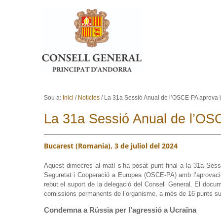
Ves al contingut.
Salta a la navegació
Sou a:
Inici
/
Notícies
/
La 31a Sessió Anual de l’OSCE-PA aprova l
La 31a Sessió Anual de l’OS
Bucarest (Romania), 3 de juliol del 2024
Aquest dimecres al matí s’ha posat punt final a la 31a Sess
Seguretat i Cooperació a Europea (OSCE-PA) amb l’aprovació
rebut el suport de la delegació del Consell General
. El docum
comissions permanents de l’organisme, a més de 16 punts sup
Condemna a Rússia per l’agressió a Ucraïna