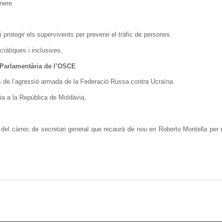
nere.
 protegir els supervivents per prevenir el tràfic de persones.
cràtiques i inclusives.
 Parlamentària de l’OSCE
ys de l’agressió armada de la Federació Russa contra Ucraïna.
ia a la República de Moldàvia,
ió del càrrec de secretari general que recaurà de nou en Roberto Montella pe