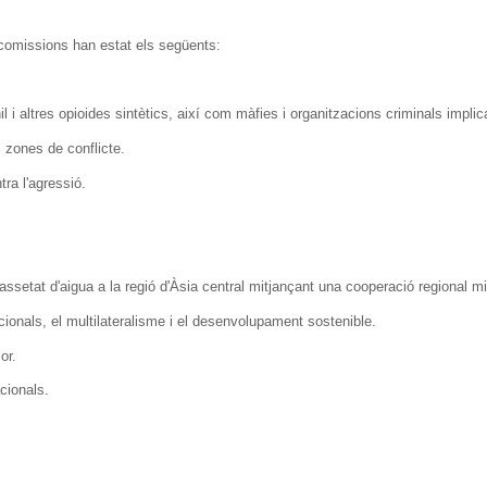
 comissions han estat els següents:
l i altres opioides sintètics, així com màfies i organitzacions criminals implic
 zones de conflicte.
ra l'agressió.
assetat d'aigua a la regió d'Àsia central mitjançant una cooperació regional mil
acionals, el multilateralisme i el desenvolupament sostenible.
or.
cionals.