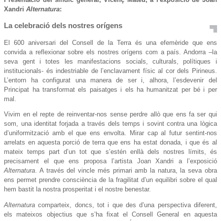
Xandri
Alternatura
:
La celebració dels nostres orígens
El 600 aniversari del Consell de la Terra és una efemèride que ens
convida a reflexionar sobre els nostres orígens com a país. Andorra –la
seva gent i totes les manifestacions socials, culturals, polítiques i
institucionals- és indestriable de l’enclavament físic al cor dels Pirineus.
L’entorn ha configurat una manera de ser i, alhora, l’esdevenir del
Principat ha transformat els paisatges i els ha humanitzat per bé i per
mal.
Vivim en el repte de reinventar-nos sense perdre allò que ens fa ser qui
som, una identitat forjada a través dels temps i sovint contra una lògica
d’uniformització amb el que ens envolta. Mirar cap al futur sentint-nos
arrelats en aquesta porció de terra que ens ha estat donada, i que és al
mateix temps part d’un tot que s’estén enllà dels nostres límits, és
precisament el que ens proposa l’artista Joan Xandri a l’exposició
Alternatura
. A través del vincle més primari amb la natura, la seva obra
ens permet prendre consciència de la fragilitat d’un equilibri sobre el qual
hem bastit la nostra prosperitat i el nostre benestar.
Alternatura
comparteix, doncs, tot i que des d’una perspectiva diferent,
els mateixos objectius que s’ha fixat el Consell General en aquesta