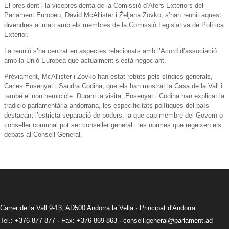
El president i la vicepresidenta de la Comissió d’Afers Exteriors del
Parlament Europeu, David McAllister i Željana Zovko, s’han reunit aquest
divendres al matí amb els membres de la Comissió Legislativa de Política
Exterior.
La reunió s’ha centrat en aspectes relacionats amb l’Acord d’associació
amb la Unió Europea que actualment s’està negociant.
Prèviament, McAllister i Zovko han estat rebuts pels síndics generals,
Carles Ensenyat i Sandra Codina, que els han mostrat la Casa de la Vall i
també el nou hemicicle. Durant la visita, Ensenyat i Codina han explicat la
tradició parlamentària andorrana, les especificitats polítiques del país
destacant l’estricta separació de poders, ja que cap membre del Govern o
conseller comunal pot ser conseller general i les normes que regeixen els
debats al Consell General.
Carrer de la Vall 9-13, AD500 Andorra la Vella · Principat d'Andorra
Tel.: +376 877 877 · Fax: +376 869 863 ·
consell.general@parlament.ad