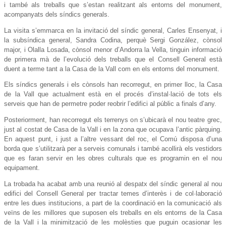
i també als treballs que s’estan realitzant als entorns del monument,
acompanyats dels síndics generals.
La visita s’emmarca en la invitació del síndic general, Carles Ensenyat, i
la subsíndica general, Sandra Codina, perquè Sergi González, cònsol
major, i Olalla Losada, cònsol menor d’Andorra la Vella, tinguin informació
de primera mà de l’evolució dels treballs que el Consell General està
duent a terme tant a la Casa de la Vall com en els entorns del monument.
Els síndics generals i els cònsols han recorregut, en primer lloc, la Casa
de la Vall que actualment està en el procés d’instal·lació de tots els
serveis que han de permetre poder reobrir l’edifici al públic a finals d’any.
Posteriorment, han recorregut els terrenys on s’ubicarà el nou teatre grec,
just al costat de Casa de la Vall i en la zona que ocupava l’antic pàrquing.
En aquest punt, i just a l’altre vessant del roc, el Comú disposa d’una
borda que s’utilitzarà per a serveis comunals i també acollirà els vestidors
que es faran servir en les obres culturals que es programin en el nou
equipament.
La trobada ha acabat amb una reunió al despatx del síndic general al nou
edifici del Consell General per tractar temes d’interès i de col·laboració
entre les dues institucions, a part de la coordinació en la comunicació als
veïns de les millores que suposen els treballs en els entorns de la Casa
de la Vall i la minimització de les molèsties que puguin ocasionar les