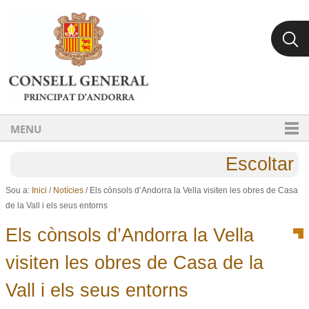
Ves al contingut.
Salta a la navegació
MENU
Escoltar
Sou a:
Inici
/
Notícies
/
Els cònsols d’Andorra la Vella visiten les obres de Casa
de la Vall i els seus entorns
Els cònsols d’Andorra la Vella
visiten les obres de Casa de la
Vall i els seus entorns