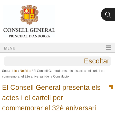
Ves al contingut.
Salta a la navegació
MENU
Escoltar
Sou a:
Inici
/
Notícies
/
El Consell General presenta els actes i el cartell per
commemorar el 32è aniversari de la Constitució
El Consell General presenta els
actes i el cartell per
commemorar el 32è aniversari