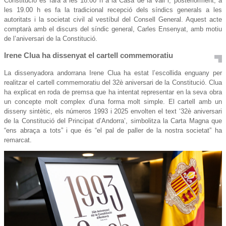
Constitució es farà a les 18.00 h a la Casa de la Vall i, posteriorment, a
les 19.00 h es fa la tradicional recepció dels síndics generals a les
autoritats i la societat civil al vestíbul del Consell General. Aquest acte
comptarà amb el discurs del síndic general, Carles Ensenyat, amb motiu
de l’aniversari de la Constitució.
Irene Clua ha dissenyat el cartell commemoratiu
La dissenyadora andorrana Irene Clua ha estat l’escollida enguany per
realitzar el cartell commemoratiu del 32è aniversari de la Constitució. Clua
ha explicat en roda de premsa que ha intentat representar en la seva obra
un concepte molt complex d’una forma molt simple. El cartell amb un
disseny sintètic, els números 1993 i 2025 envolten el text ‘32è aniversari
de la Constitució del Principat d’Andorra’, simbolitza la Carta Magna que
“ens abraça a tots” i que és “el pal de paller de la nostra societat” ha
remarcat.