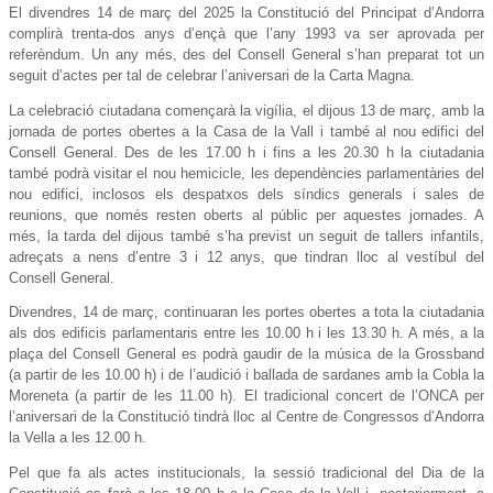
El divendres 14 de març del 2025 la Constitució del Principat d’Andorra
complirà trenta-dos anys d’ençà que l’any 1993 va ser aprovada per
referèndum. Un any més, des del Consell General s’han preparat tot un
seguit d’actes per tal de celebrar l’aniversari de la Carta Magna.
La celebració ciutadana començarà la vigília, el dijous 13 de març, amb la
jornada de portes obertes a la Casa de la Vall i també al nou edifici del
Consell General. Des de les 17.00 h i fins a les 20.30 h la ciutadania
també podrà visitar el nou hemicicle, les dependències parlamentàries del
nou edifici, inclosos els despatxos dels síndics generals i sales de
reunions, que només resten oberts al públic per aquestes jornades. A
més, la tarda del dijous també s’ha previst un seguit de tallers infantils,
adreçats a nens d’entre 3 i 12 anys, que tindran lloc al vestíbul del
Consell General.
Divendres, 14 de març, continuaran les portes obertes a tota la ciutadania
als dos edificis parlamentaris entre les 10.00 h i les 13.30 h. A més, a la
plaça del Consell General es podrà gaudir de la música de la Grossband
(a partir de les 10.00 h) i de l’audició i ballada de sardanes amb la Cobla la
Moreneta (a partir de les 11.00 h). El tradicional concert de l’ONCA per
l’aniversari de la Constitució tindrà lloc al Centre de Congressos d’Andorra
la Vella a les 12.00 h.
Pel que fa als actes institucionals, la sessió tradicional del Dia de la