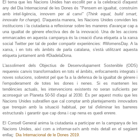
El tema que les Nacions Unides han escollit per a la celebració d'aquest
any del Dia Internacional de les Dones és "Pensem en igualtat, construïm
amb intel·ligència, innovem per al canvi" (
Think equal, build smart,
innovate for change
). D'aquesta manera, les Nacions Unides conviden les
institucions i la ciutadania a reflexionar sobre les maneres d'avançar cap a
una igualtat de gènere efectiva des de la innovació. Una de les accions
emmarcades en aquesta campanya és la creació d'una etiqueta a la xarxa
social Twitter per tal de poder compartir experiències: #WomensDay. A la
xarxa, i en tots els àmbits de parla catalana, s'està utilitzant aquesta
etiqueta juntament amb #DiadelaDona.
L'assoliment
dels
Objectius de
Desenvolupament Sostenible
(
ODS
)
requereix canvis
transformadors en tots el àmbits
, enfocaments
integrats
i
noves
solucions
, sobretot
pel que fa
a
la defensa
de la igualtat
de gènere
i
l'empoderament
de totes
les
dones
i nenes.
Si es mantenen
les
tendències
actuals
,
les
intervencions
existents no
seran suficients
per
aconseguir un
Planeta
50-50 d'aquí al
2030.
És per aquest motiu que les
Nacions Unides subratllen que cal
comptar
amb
plantejaments
innovadors
que
trenquin
amb
la situació habitual
, per tal
d'eliminar
les
barreres
estructurals
i
garantir
que cap
dona
i
cap nena
es
quedi
enrere
.
El Consell General anima la ciutadania a participar en la campanya de les
Nacions Unides, així com a informar-se'n amb més detall en el següent
enllaç:
Dia Internacional de le Dones 2019
.