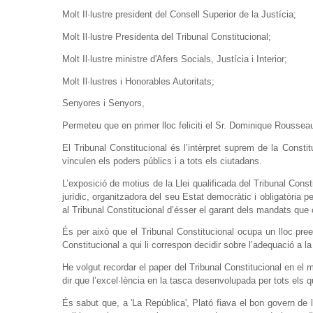
Molt Il·lustre president del Consell Superior de la Justícia;
Molt Il·lustre Presidenta del Tribunal Constitucional;
Molt Il·lustre ministre d'Afers Socials, Justícia i Interior;
Molt Il·lustres i Honorables Autoritats;
Senyores i Senyors,
Permeteu que en primer lloc feliciti el Sr. Dominique Rousseau
El Tribunal Constitucional és l’intèrpret suprem de la Constit
vinculen els poders públics i a tots els ciutadans.
L
’exposició de motius de la Llei qualificada del Tribunal Co
jurídic, organitzadora del seu Estat democràtic i obligatòria p
al Tribunal Constitucional d’ésser el garant dels mandats que 
És per això que el Tribunal Constitucional ocupa un lloc pree
Constitucional a qui li correspon decidir sobre l’adequació a l
He volgut recordar el paper del Tribunal Constitucional en el m
dir que l’excel·lència en la tasca desenvolupada per tots els qu
És sabut que, a 'La República', Plató fiava el bon govern de 