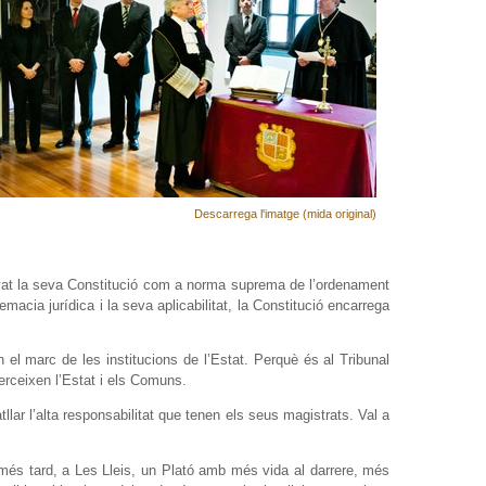
Descarrega l'imatge (mida original)
rovat la seva Constitució com a norma suprema de l’ordenament
macia jurídica i la seva aplicabilitat, la Constitució encarrega
 el marc de les institucions de l’Estat. Perquè és al Tribunal
xerceixen l’Estat i els Comuns.
llar l’alta responsabilitat que tenen els seus magistrats. Val a
s més tard, a Les Lleis, un Plató amb més vida al darrere, més