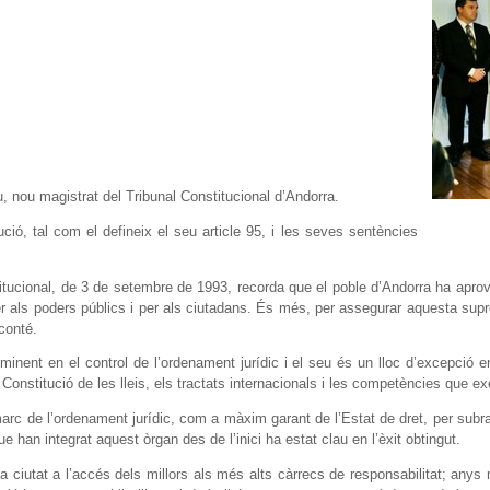
, nou magistrat del Tribunal Constitucional d’Andorra.
ució, tal com el defineix el seu article 95, i les seves sentències
nstitucional, de 3 de setembre de 1993, recorda que el poble d’Andorra ha ap
er als poders públics i per als ciutadans. És més, per assegurar aquesta supre
conté.
minent en el control de l’ordenament jurídic i el seu és un lloc d’excepció en
a Constitució de les lleis, els tractats internacionals i les competències que e
arc de l’ordenament jurídic, com a màxim garant de l’Estat de dret, per subrat
e han integrat aquest òrgan des de l’inici ha estat clau en l’èxit obtingut.
la ciutat a l’accés dels millors als més alts càrrecs de responsabilitat; any