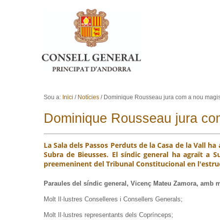
Ves al contingut.
Salta a la navegació
Sou a:
Inici
/
Notícies
/
Dominique Rousseau jura com a nou magistr
Dominique Rousseau jura com 
La Sala dels Passos Perduts de la Casa de la Vall h
Subra de Bieusses. El síndic general ha agraït a S
preemeninent del Tribunal Constitucional en l'estruc
Paraules del síndic general, Vicenç Mateu Zamora, amb 
Molt Il·lustres Conselleres i Consellers Generals;
Molt Il·lustres representants dels Coprínceps;