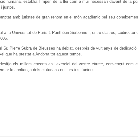
ó humana, establia l’imperi de la llei com a mur necessari davant de la possib
i justos.
 comptat amb juristes de gran renom en el món acadèmic pel seu coneixement 
 a la Universitat de París 1 Panthéon-Sorbonne i, entre d’altres, codirector
2006.
el Sr. Pierre Subra de Bieusses ha deixat, després de vuit anys de dedicació a 
rvei que ha prestat a Andorra tot aquest temps.
sitjo els millors encerts en l’exercici del vostre càrrec, convençut com es
rmar la confiança dels ciutadans en llurs institucions.