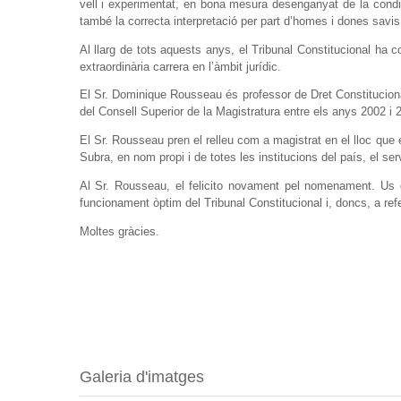
vell i experimentat, en bona mesura desenganyat de la condici
també la correcta interpretació per part d’homes i dones savis 
Al llarg de tots aquests anys, el Tribunal Constitucional ha
extraordinària carrera en l’àmbit jurídic.
El Sr. Dominique Rousseau és professor de Dret Constitucional
del Consell Superior de la Magistratura entre els anys 2002 i 
El Sr. Rousseau pren el relleu com a magistrat en el lloc que 
Subra, en nom propi i de totes les institucions del país, el se
Al Sr. Rousseau, el felicito novament pel nomenament. Us de
funcionament òptim del Tribunal Constitucional i, doncs, a refe
Moltes gràcies.
Galeria d'imatges