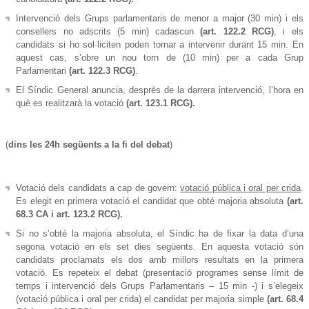
Intervenció dels Grups parlamentaris de menor a major (30 min) i els
consellers no adscrits (5 min) cadascun
(art. 122.2 RCG)
, i els
candidats si ho sol·liciten poden tornar a intervenir durant 15 min. En
aquest cas, s’obre un nou torn de (10 min) per a cada Grup
Parlamentari
(art. 122.3 RCG)
.
El Síndic General anuncia, després de la darrera intervenció, l’hora en
què es realitzarà la votació
(art. 123.1 RCG).
(
dins les 24h següents a la fi del debat
)
Votació dels candidats a cap de govern:
votació pública i oral per crida
.
Es elegit en primera votació el candidat que obté majoria absoluta
(art.
68.3 CA i art. 123.2 RCG).
Si no s’obté la majoria absoluta, el Síndic ha de fixar la data d’una
segona votació en els set dies següents. En aquesta votació són
candidats proclamats els dos amb millors resultats en la primera
votació. Es repeteix el debat (presentació programes sense límit de
temps i intervenció dels Grups Parlamentaris – 15 min -) i s’elegeix
(votació pública i oral per crida) el candidat per majoria simple
(art. 68.4