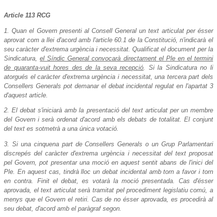
Article 113 RCG
1. Quan el Govern presenti al Consell General un text articulat per ésser
aprovat com a llei d'acord amb l'article 60.1 de la Constitució, n'indicarà el
seu caràcter d'extrema urgència i necessitat. Qualificat el document per la
Sindicatura,
el Síndic General convocarà directament el Ple en el termini
de quaranta-vuit hores des de la seva recepció
. Si la Sindicatura no li
atorgués el caràcter d'extrema urgència i necessitat, una tercera part dels
Consellers Generals pot demanar el debat incidental regulat en l'apartat 3
d'aquest article.
2. El debat s'iniciarà amb la presentació del text articulat per un membre
del Govern i serà ordenat d'acord amb els debats de totalitat. El conjunt
del text es sotmetrà a una única votació.
3. Si una cinquena part de Consellers Generals o un Grup Parlamentari
discrepés del caràcter d'extrema urgència i necessitat del text proposat
pel Govern, pot presentar una moció en aquest sentit abans de l'inici del
Ple. En aquest cas, tindrà lloc un debat incidental amb torn a favor i torn
en contra. Finit el debat, es votarà la moció presentada. Cas d'ésser
aprovada, el text articulat serà tramitat pel procediment legislatiu comú, a
menys que el Govern el retiri. Cas de no ésser aprovada, es procedirà al
seu debat, d'acord amb el paràgraf segon.