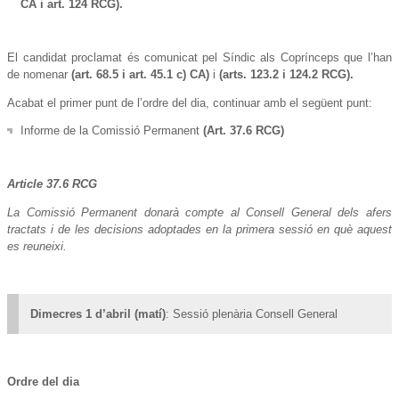
CA i art. 124 RCG).
El candidat proclamat és comunicat pel Síndic als Coprínceps que l’han
de nomenar
(art. 68.5 i art. 45.1 c) CA)
i
(arts. 123.2 i 124.2 RCG).
Acabat el primer punt de l’ordre del dia, continuar amb el següent punt:
Informe de la Comissió Permanent
(Art. 37.6 RCG)
Article 37.6 RCG
La Comissió Permanent donarà compte al Consell General dels afers
tractats i de les decisions adoptades en la primera sessió en què aquest
es reuneixi.
Dimecres 1 d’abril (matí)
: Sessió plenària Consell General
Ordre del dia