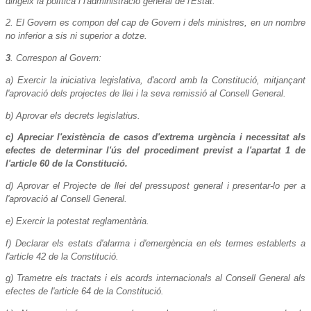
dirigeix la política i l'administració general de l'Estat.
2. El Govern es compon del cap de Govern i dels ministres, en un nombre
no inferior a sis ni superior a dotze.
3
. Correspon al Govern:
a) Exercir la iniciativa legislativa, d'acord amb la Constitució, mitjançant
l'aprovació dels projectes de llei i la seva remissió al Consell General.
b) Aprovar els decrets legislatius.
c) Apreciar l'existència de casos d'extrema urgència i necessitat als
efectes de determinar l'ús del procediment previst a l'apartat 1 de
l'article 60 de la Constitució.
d) Aprovar el Projecte de llei del pressupost general i presentar-lo per a
l'aprovació al Consell General.
e) Exercir la potestat reglamentària.
f) Declarar els estats d'alarma i d'emergència en els termes establerts a
l'article 42 de la Constitució.
g) Trametre els tractats i els acords internacionals al Consell General als
efectes de l'article 64 de la Constitució.