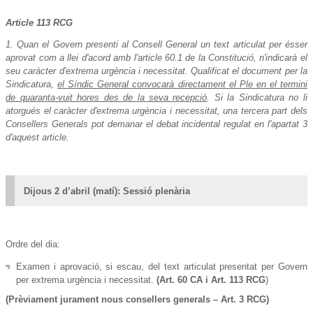
Article 113 RCG
1. Quan el Govern presenti al Consell General un text articulat per ésser
aprovat com a llei d'acord amb l'article 60.1 de la Constitució, n'indicarà el
seu caràcter d'extrema urgència i necessitat. Qualificat el document per la
Sindicatura,
el Síndic General convocarà directament el Ple en el termini
de quaranta-vuit hores des de la seva recepció
. Si la Sindicatura no li
atorgués el caràcter d'extrema urgència i necessitat, una tercera part dels
Consellers Generals pot demanar el debat incidental regulat en l'apartat 3
d'aquest article.
Dijous 2 d’abril (matí): Sessió plenària
Ordre del dia:
Examen i aprovació, si escau, del text articulat presentat per Govern
per extrema urgència i necessitat.
(Art. 60 CA i
Art. 113 RCG
)
(Prèviament jurament nous consellers generals – Art. 3 RCG)