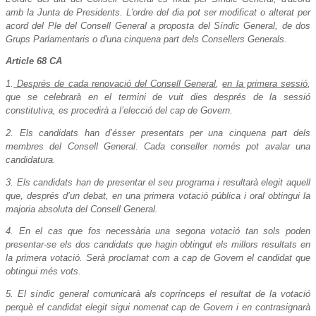
amb la Junta de Presidents. L'ordre del dia pot ser modificat o alterat per
acord del Ple del Consell General a proposta del Síndic General, de dos
Grups Parlamentaris o d'una cinquena part dels Consellers Generals.
Article 68 CA
1.
Després de cada renovació del Consell General
,
en la primera sessió
,
que se celebrarà en el termini de vuit dies després de la sessió
constitutiva, es procedirà a l’elecció del cap de Govern.
2. Els candidats han d’ésser presentats per una cinquena part dels
membres del Consell General. Cada conseller només pot avalar una
candidatura.
3. Els candidats han de presentar el seu programa i resultarà elegit aquell
que, després d’un debat, en una primera votació pública i oral obtingui la
majoria absoluta del Consell General.
4. En el cas que fos necessària una segona votació tan sols poden
presentar-se els dos candidats que hagin obtingut els millors resultats en
la primera votació. Serà proclamat com a cap de Govern el candidat que
obtingui més vots.
5. El síndic general comunicarà als coprínceps el resultat de la votació
perquè el candidat elegit sigui nomenat cap de Govern i en contrasignarà