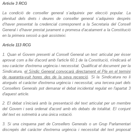
Article 3 RCG
La condició de conseller general s’adquireix per elecció popular. La
plenitud dels drets i deures de conseller general s’adquireix després
d’haver presentat la credencial corresponent a la Secretaria del Consell
General i d’haver prestat jurament o promesa d’acatament a la Constitució
en la primera sessió a què assisteixi.
Article 113 RCG
1. Quan el Govern presenti al Consell General un text articulat per ésser
aprovat com a llei d'acord amb l'article 60.1 de la Constitució, n'indicarà el
seu caràcter d'extrema urgència i necessitat. Qualificat el document per la
Sindicatura,
el Síndic General convocarà directament el Ple en el termini
de quaranta-vuit hores des de la seva recepció
. Si la Sindicatura no li
atorgués el caràcter d'extrema urgència i necessitat, una tercera part dels
Consellers Generals pot demanar el debat incidental regulat en l'apartat 3
d'aquest article.
2. El debat s'iniciarà amb la presentació del text articulat per un membre
del Govern i serà ordenat d'acord amb els debats de totalitat. El conjunt
del text es sotmetrà a una única votació.
3. Si una cinquena part de Consellers Generals o un Grup Parlamentari
discrepés del caràcter d'extrema urgència i necessitat del text proposat