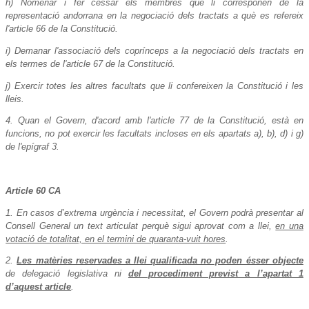
h) Nomenar i fer cessar els membres que li corresponen de la
representació andorrana en la negociació dels tractats a què es refereix
l'article 66 de la Constitució.
i) Demanar l'associació dels coprínceps a la negociació dels tractats en
els termes de l'article 67 de la Constitució.
j) Exercir totes les altres facultats que li confereixen la Constitució i les
lleis.
4. Quan el Govern, d'acord amb l'article 77 de la Constitució, està en
funcions, no pot exercir les facultats incloses en els apartats a), b), d) i g)
de l'epígraf 3.
Article 60 CA
1. En casos d’extrema urgència i necessitat, el Govern podrà presentar al
Consell General un text articulat perquè sigui aprovat com a llei,
en una
votació de totalitat, en el termini de quaranta-vuit hores
.
2.
Les matèries reservades a llei qualificada no poden ésser objecte
de delegació legislativa ni
del procediment previst a l’apartat 1
d’aquest article
.