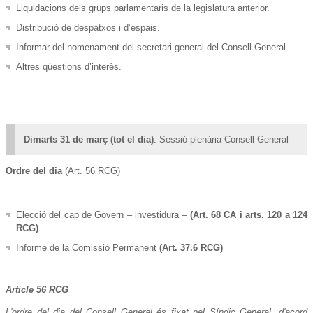
Liquidacions dels grups parlamentaris de la legislatura anterior.
Distribució de despatxos i d’espais.
Informar del nomenament del secretari general del Consell General.
Altres qüestions d’interès.
Dimarts 31 de març (tot el dia)
: Sessió plenària Consell General
Ordre del dia
(
Art. 56 RCG
)
Elecció del cap de Govern – investidura –
(Art. 68 CA i arts. 120 a 124
RCG)
Informe de la Comissió Permanent
(Art. 37.6 RCG)
Article 56 RCG
L'ordre del dia del Consell General és fixat pel Síndic General, d'acord