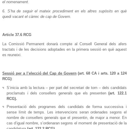
el nomenament.
6. S’ha de seguir el mateix procediment en els altres supòsits en què
quedi vacant el càrrec de cap de Govern.
Article 37.6 RCG
La Comissió Permanent donarà compte al Consell General dels afers
tractats i de les decisions adoptades en la primera sessió en què aquest
es reuneixi.
Sessió per a l’elecció del Cap de Govern
(art. 68 CA i arts. 120 a 124
RCG)
:
S’inicia amb la lectura – per part del secretari de torn – dels candidats
proclamats i dels consellers generals que els presenten
(art. 122.1
RCG).
Presentació dels programes dels candidats de forma successiva i
sense límit de temps. Les intervencions seran ordenades segons el
nombre de consellers generals que el presentin, de major a menor. En
cas d’igual nombre, s’ordenaran segons el moment de presentació de la
candidatura
(art. 122.2 RCG).