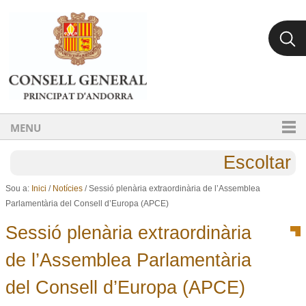
Ves al contingut.
Salta a la navegació
MENU
Escoltar
Sou a:
Inici
/
Notícies
/
Sessió plenària extraordinària de l’Assemblea
Parlamentària del Consell d’Europa (APCE)
Sessió plenària extraordinària
de l’Assemblea Parlamentària
del Consell d’Europa (APCE)