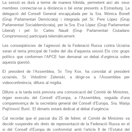
La sessió es durà a terme de manera híbrida, permetent així als seus
membres connectar-se a distància o bé estar presents a Estrasburg. La
delegació del Consell General encapçalada per la Sra. Mònica Bonell
(Grup Parlamentari Demòcrata) i integrada pel Sr. Pere López (Grup
Parlamentari Socialdemòcrata), per la Sra. Eva López (Grup Parlamentari
Liberal) i pel Sr. Carles Naudi (Grup Parlamentari Ciutadans
Compromesos) participarà telemàticament.
Les conseqüències de l’agressió de la Federació Russa contra Ucraïna
seran el tema principal de l’ordre del dia d’aquesta sessió Els cinc grups
polítics que conformen l’APCE han demanat un debat d’urgència sobre
aquesta qüestió.
El president de l’Assemblea, Sr. Tiny Kox, ha convidat al president
ucraïnès, Sr. Volodímir Zelenski, a dirigir-se a l’Assemblea per
videoconferència, dilluns al migdia.
Dilluns a la tarda està prevista una comunicació del Comitè de Ministres,
òrgan executiu del Consell d’Europa, a l’Assemblea, seguida d’una
compareixença de la secretària general del Consell d’Europa, Sra. Marija
Pejčinović Burić. El dimarts estarà dedicat al debat d’urgència.
Cal recordar que el passat dia 25 de febrer, el Comitè de Ministres va
decidir suspendre els drets de representació de la Federació Russa en el
si del Consell d’Europa de conformitat amb l’article 8 de l’Estatut del