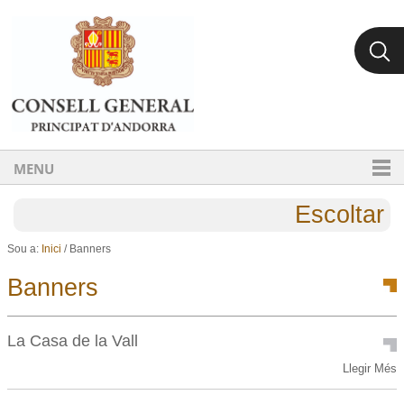
Ves al contingut.
Salta a la navegació
MENU
Escoltar
Sou a:
Inici
/
Banners
Banners
La Casa de la Vall
La
Llegir Més
Casa
de