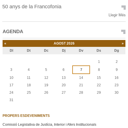
la
50 anys de la Francofonia
Vall
50
Llegir Més
-
anys
de
AGENDA
la
Francofonia
-
«
AGOST 2026
»
Dl
Dt
Dc
Dj
Dv
Ds
Dg
Agost
1
2
3
4
5
6
7
8
9
10
11
12
13
14
15
16
17
18
19
20
21
22
23
24
25
26
27
28
29
30
31
PROPERS ESDEVENIMENTS
Comissió Legislativa de Justícia, Interior i Afers Institucionals