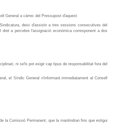
ll General a càrrec del Pressupost d'aquest.
Sindicatura, deixi d'assistir a tres sessions consecutives del
el dret a percebre l'assignació econòmica corresponent a dos
inari, ni se'ls pot exigir cap tipus de responsabilitat fora del
ral, el Síndic General n'informarà immediatament al Consell
 de la Comissió Permanent, que la mantindran fins que estigui