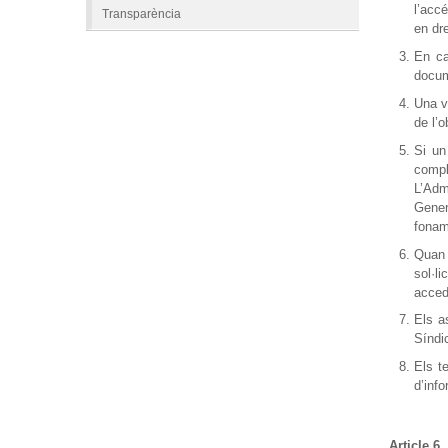
l’acc
Transparència
en dr
En ca
docum
Una v
de l’o
Si un
compl
L’Adm
Gener
fonam
Quan 
sol·l
acced
Els a
Síndi
Els t
d’inf
Article 6