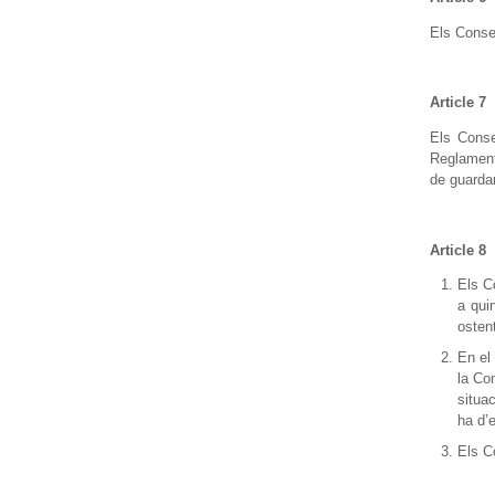
Els Consel
Article 7
Els Conse
Reglament.
de guardar
Article 8
Els C
a qui
osten
En el
la Co
situa
ha d’e
Els Co