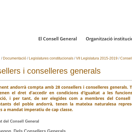
El Consell General
Organització instituci
i
/
Documentació
/
Legislatures constitucionals
/
VII Legislatura 2015-2019
/
Consel
ellers i conselleres generals
ment andorrà compta amb 28 consellers i conselleres generals. 
enen el dret d’accedir en condicions d’igualtat a les funcions
ció, i per tant, de ser elegides com a membres del Consell G
ntants del poble andorrà, tenen la mateixa naturalesa repres
 a mandat imperatiu de cap classe.
t del Consell General
segon. Dels Consellers Generals