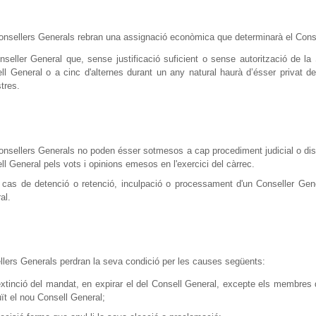
onsellers Generals rebran una assignació econòmica que determinarà el Conse
nseller General que, sense justificació suficient o sense autorització de la 
ll General o a cinc d'alternes durant un any natural haurà d’ésser privat d
stres.
onsellers Generals no poden ésser sotmesos a cap procediment judicial o discipl
ll General pels vots i opinions emesos en l'exercici del càrrec.
 cas de detenció o retenció, inculpació o processament d'un Conseller Gene
al.
llers Generals perdran la seva condició per les causes següents:
extinció del mandat, en expirar el del Consell General, excepte els membres
uït el nou Consell General;