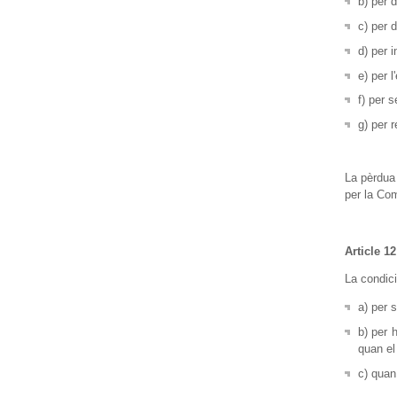
b) per 
c) per 
d) per 
e) per 
f) per 
g) per 
La pèrdua 
per la Co
Article 12
La condic
a) per s
b) per 
quan el
c) quan