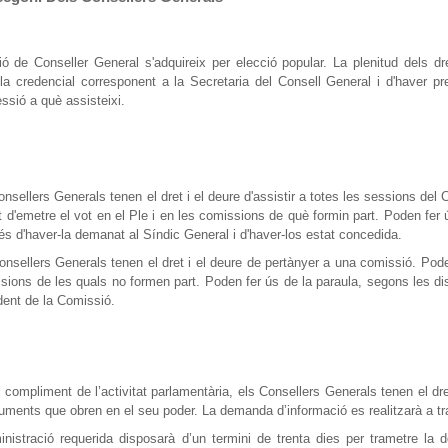
ió de Conseller General s'adquireix per elecció popular. La plenitud dels dr
 la credencial corresponent a la Secretaria del Consell General i d'haver p
ssió a què assisteixi.
onsellers Generals tenen el dret i el deure d'assistir a totes les sessions del 
et d'emetre el vot en el Ple i en les comissions de què formin part. Poden fer
és d'haver-la demanat al Síndic General i d'haver-los estat concedida.
onsellers Generals tenen el dret i el deure de pertànyer a una comissió. Pod
sions de les quals no formen part. Poden fer ús de la paraula, segons les d
dent de la Comissió.
l compliment de l’activitat parlamentària, els Consellers Generals tenen el dre
uments que obren en el seu poder. La demanda d’informació es realitzarà a tr
inistració requerida disposarà d’un termini de trenta dies per trametre la 