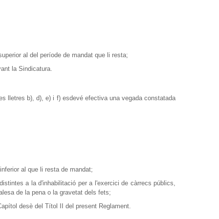
 superior al del període de mandat que li resta;
ant la Sindicatura.
 lletres b), d), e) i f) esdevé efectiva una vegada constatada
inferior al que li resta de mandat;
intes a la d'inhabilitació per a l'exercici de càrrecs públics,
lesa de la pena o la gravetat dels fets;
Capítol desè del Títol II del present Reglament.