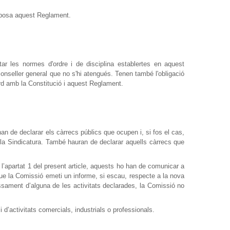
imposa aquest Reglament.
tar les normes d'ordre i de disciplina establertes en aquest
conseller general que no s'hi atengués. Tenen també l'obligació
ord amb la Constitució i aquest Reglament.
han de declarar els càrrecs públics que ocupen i, si fos el cas,
 la Sindicatura. També hauran de declarar aquells càrrecs que
 l’apartat 1 del present article, aquests ho han de comunicar a
ue la Comissió emeti un informe, si escau, respecte a la nova
essament d’alguna de les activitats declarades, la Comissió no
 d’activitats comercials, industrials o professionals.