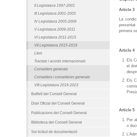
II Legislatura 1997-2001
Article 3
III Legislatura 2001-2005
La condic
IV Legislatura 2005-2009
presentat
V Legislatura 2009-2011
primera se
VI Legislatura 2011-2015
VII Legislatura 2015-2019
Article 4
Lleis
Els C
Tractats i acords internacionals
el dr
Consellers generals
despr
Consellers i conselleres generals
Els C
VIII Legislatura 2019-2023
comis
Presi
Butlletí del Consell General
Diari Oficial del Consell General
Article 5
Publicacions del Consell General
Per a
Biblioteca del Consell General
o doc
Sol·licitud de documentació
L’Adm