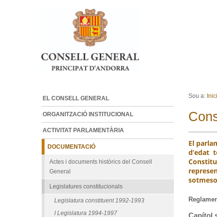
Ves al contingut.
Salta a la navegació
Sou a:
Inic
EL CONSELL GENERAL
Cons
ORGANITZACIÓ INSTITUCIONAL
ACTIVITAT PARLAMENTÀRIA
El parla
DOCUMENTACIÓ
d’edat t
Constitu
Actes i documents històrics del Consell
represe
General
sotmesos
Legislatures constitucionals
Reglamen
Legislatura constituent 1992-1993
I Legislatura 1994-1997
Capítol 