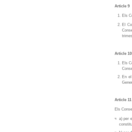
Article 9
Els C
El Co
Conse
trime
Article 10
Els C
Conse
En el
Gener
Article 11
Els Conse
a) per 
constit