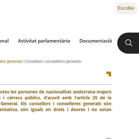
Escoltar
onal
Activitat parlamentària
Documentació
lers generals
/
Consellers i conselleres generals
Totes les persones de nacionalitat andorrana majors
 i càrrecs públics, d’acord amb l’article 25 de la
eneral. Els consellers i conselleres generals són
entativa, són iguals en drets i deures i no estan