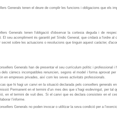
lers Generals tenen el deure de complir les funcions i obligacions que els 
llers Generals tenen l'obligació d'observar la cortesia deguda i de respec
 El seu acompliment és garantit pel Síndic General, que cridarà a l'ordre al 
 secret sobre les actuacions o resolucions que tinguin aquest caràcter, d'ac
onsellers Generals han de presentar el seu currículum polític i professional i 
n dels càrrecs incompatibles renuncien, segons el model i forma aprovat per
tin en empreses privades, així com les seves activitats professionals.
 cas que hi hagi un canvi en la situació declarada pels consellers generals en
missió Permanent en el termini d’un mes des que s’hagi esdevingut, per tal q
ció, en el termini de vuit dies. Si el canvi que es declara consisteix en el c
laborar l’informe.
nsellers Generals no poden invocar o utilitzar la seva condició per a l’exercici