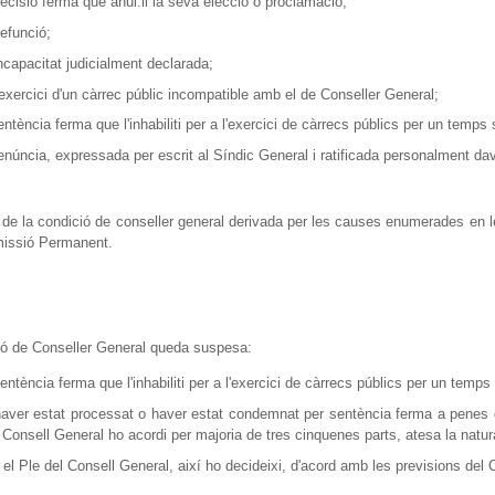
decisió ferma que anul.li la seva elecció o proclamació;
defunció;
incapacitat judicialment declarada;
l'exercici d'un càrrec públic incompatible amb el de Conseller General;
sentència ferma que l'inhabiliti per a l'exercici de càrrecs públics per un temps
renúncia, expressada per escrit al Síndic General i ratificada personalment dav
de la condició de conseller general derivada per les causes enumerades en les
missió Permanent.
ió de Conseller General queda suspesa:
entència ferma que l'inhabiliti per a l'exercici de càrrecs públics per un temps 
haver estat processat o haver estat condemnat per sentència ferma a penes dist
 Consell General ho acordi per majoria de tres cinquenes parts, atesa la natura
 el Ple del Consell General, així ho decideixi, d'acord amb les previsions del 