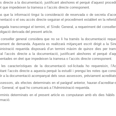
és directe a la documentació, justificant aleshores el perquè d’aquest proce
et que impedeixen la tramesa o l’accés directe corresponent.
s que la informació tingui la consideració de reservada o de secreta d’acor
entació o el seu accés directe seguiran el procediment establert en la referi
egada transcorregut el termini, el Síndic General, a requeriment del conseller 
bligació derivada del present article.
 conseller general considera que no se li ha tramés la documentació requer
ement de demanda. Aquesta es realitzarà mitjançant escrit dirigit a la Sind
inistració requerida disposarà d’un termini màxim de quinze dies per trame
al l’accés directe a la documentació, justificant aleshores el perquè d’a
entades en dret que impedeixen la tramesa o l’accés directe corresponent.
les característiques de la documentació sol·licitada ho requereixin, l’A
icitant l’accés directe a aquesta perquè la estudiï i prengui les notes que con
ir a la documentació acompanyat dels seus assessors, prèviament acreditats
ssessors, als efectes determinats en el paràgraf anterior, hauran d’acreditar-
c General, el qual ho comunicarà a l’Administració requerida.
erminis determinats en el present article es computaran amb els dies hàbils 
ormació.