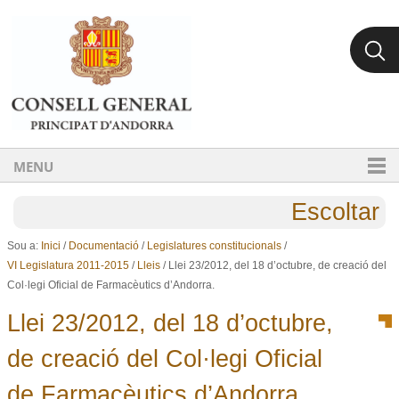
Ves al contingut.
Salta a la navegació
MENU
Escoltar
Sou a:
Inici
/
Documentació
/
Legislatures constitucionals
/
VI Legislatura 2011-2015
/
Lleis
/
Llei 23/2012, del 18 d’octubre, de creació del
Col·legi Oficial de Farmacèutics d’Andorra.
Llei 23/2012, del 18 d’octubre,
de creació del Col·legi Oficial
de Farmacèutics d’Andorra.