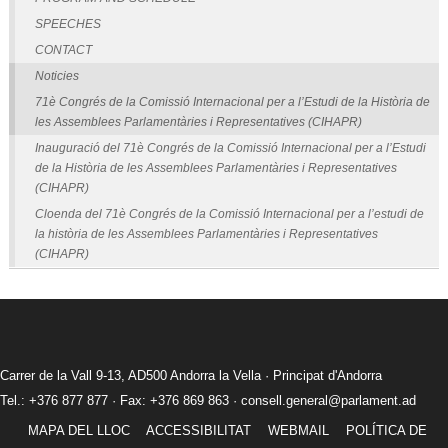
SPEECHES
CONTACT
Noticies
71è Congrés de la Comissió Internacional per a l’Estudi de la Història de
les Assemblees Parlamentàries i Representatives (CIHAPR)
Inauguració del 71è Congrés de la Comissió Internacional per a l’Estudi
de la Història de les Assemblees Parlamentàries i Representatives
(CIHAPR)
Cloenda del 71è Congrés de la Comissió Internacional per a l’estudi de
la història de les Assemblees Parlamentàries i Representatives
(CIHAPR)
Carrer de la Vall 9-13, AD500 Andorra la Vella · Principat d'Andorra
Tel.: +376 877 877 · Fax: +376 869 863 ·
consell.general@parlament.ad
MAPA DEL LLOC
ACCESSIBILITAT
WEBMAIL
POLÍTICA DE