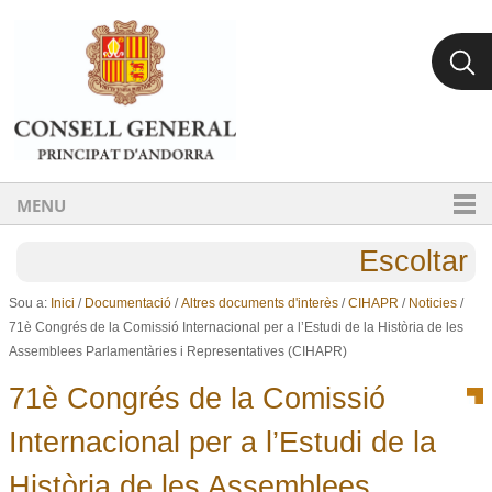
Ves al contingut.
Salta a la navegació
MENU
Escoltar
Sou a:
Inici
/
Documentació
/
Altres documents d'interès
/
CIHAPR
/
Noticies
/
71è Congrés de la Comissió Internacional per a l’Estudi de la Història de les
Assemblees Parlamentàries i Representatives (CIHAPR)
71è Congrés de la Comissió
Internacional per a l’Estudi de la
Història de les Assemblees