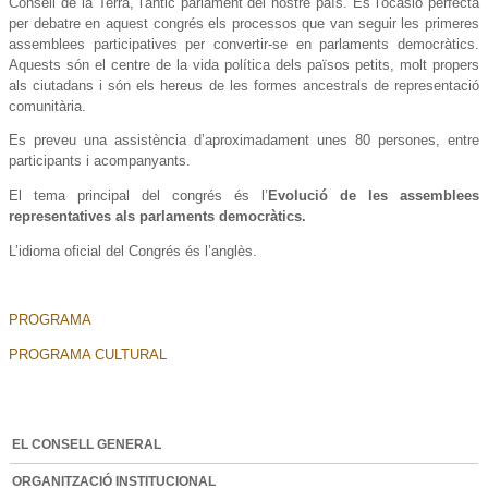
Consell de la Terra, l'antic parlament del nostre país. És l'ocasió perfecta
per debatre en aquest congrés els processos que van seguir les primeres
assemblees participatives per convertir-se en parlaments democràtics.
Aquests són el centre de la vida política dels països petits, molt propers
als ciutadans i són els hereus de les formes ancestrals de representació
comunitària.
Es preveu una assistència d’aproximadament unes 80 persones, entre
participants i acompanyants.
El tema principal del congrés és l’
Evolució de les assemblees
representatives als parlaments democràtics.
L’idioma oficial del Congrés és l’anglès.
PROGRAMA
PROGRAMA CULTURAL
EL CONSELL GENERAL
ORGANITZACIÓ INSTITUCIONAL