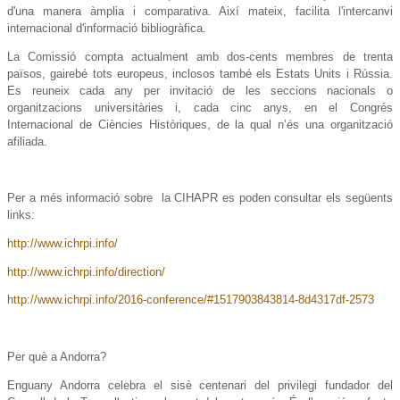
d'una manera àmplia i comparativa. Així mateix, facilita l'intercanvi
internacional d'informació bibliogràfica.
La Comissió compta actualment amb dos-cents membres de trenta
països, gairebé tots europeus, inclosos també els Estats Units i Rússia.
Es reuneix cada any per invitació de les seccions nacionals o
organitzacions universitàries i, cada cinc anys, en el Congrés
Internacional de Ciències Històriques, de la qual n’és una organització
afiliada.
Per a més informació sobre la CIHAPR es poden consultar els següents
links:
http://www.ichrpi.info/
http://www.ichrpi.info/direction/
http://www.ichrpi.info/2016-conference/#1517903843814-8d4317df-2573
Per què a Andorra?
Enguany Andorra celebra el sisè centenari del privilegi fundador del