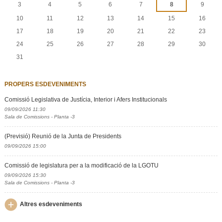
3
4
5
6
7
8
9
10
11
12
13
14
15
16
17
18
19
20
21
22
23
24
25
26
27
28
29
30
31
PROPERS ESDEVENIMENTS
Comissió Legislativa de Justícia, Interior i Afers Institucionals
09/09/2026 11:30
Sala de Comissions - Planta -3
(Previsió) Reunió de la Junta de Presidents
09/09/2026 15:00
Comissió de legislatura per a la modificació de la LGOTU
09/09/2026 15:30
Sala de Comissions - Planta -3
Altres esdeveniments