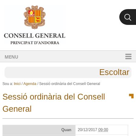
Ves al contingut.
Salta a la navegació
MENU
Escoltar
Sou a:
Inici
/
Agenda
/
Sessió ordinària del Consell General
Sessió ordinària del Consell
General
Quan
20/12/2017
09:00