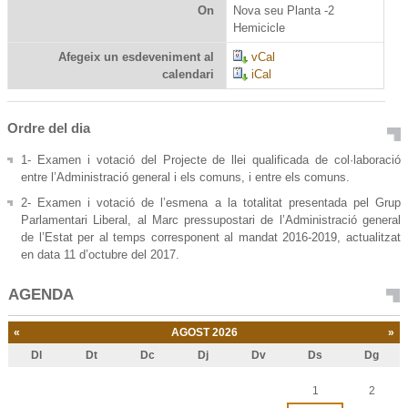
On
Nova seu Planta -2
Hemicicle
Afegeix un esdeveniment al
vCal
calendari
iCal
Ordre del dia
1- Examen i votació del Projecte de llei qualificada de col·laboració
entre l’Administració general i els comuns, i entre els comuns.
2- Examen i votació de l’esmena a la totalitat presentada pel Grup
Parlamentari Liberal, al Marc pressupostari de l’Administració general
de l’Estat per al temps corresponent al mandat 2016-2019, actualitzat
en data 11 d’octubre del 2017.
AGENDA
«
AGOST 2026
»
Dl
Dt
Dc
Dj
Dv
Ds
Dg
Agost
1
2