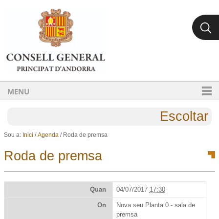
Ves al contingut.
Salta a la navegació
MENU
Escoltar
Sou a:
Inici
/
Agenda
/
Roda de premsa
Roda de premsa
Quan
04/07/2017
17:30
On
Nova seu Planta 0 - sala de
premsa