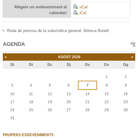
Afegeix un esdeveniment al
vCal
calendari
iCal
Roda de premsa
de la subsíndica general, Mònica Bonell
AGENDA
«
AGOST 2026
»
Dl
Dt
Dc
Dj
Dv
Ds
Dg
Agost
1
2
3
4
5
6
7
8
9
10
11
12
13
14
15
16
17
18
19
20
21
22
23
24
25
26
27
28
29
30
31
PROPERS ESDEVENIMENTS