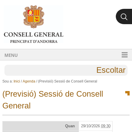
Ves al contingut.
Salta a la navegació
MENU
Escoltar
Sou a:
Inici
/
Agenda
/
(Previsió) Sessió de Consell General
(Previsió) Sessió de Consell
General
Quan
29/10/2026
09:30