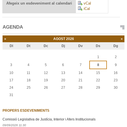
Afegeix un esdeveniment al calendari
vCal
iCal
AGENDA
«
AGOST 2026
»
Dl
Dt
Dc
Dj
Dv
Ds
Dg
Agost
1
2
3
4
5
6
7
8
9
10
11
12
13
14
15
16
17
18
19
20
21
22
23
24
25
26
27
28
29
30
31
PROPERS ESDEVENIMENTS
Comissió Legislativa de Justícia, Interior i Afers Institucionals
09/09/2026 11:30