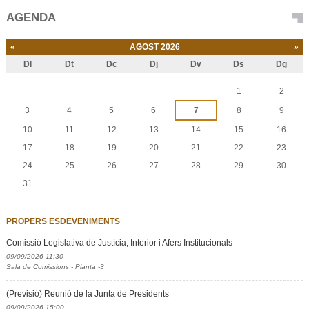
AGENDA
«
AGOST 2026
»
Dl
Dt
Dc
Dj
Dv
Ds
Dg
Agost
1
2
3
4
5
6
7
8
9
10
11
12
13
14
15
16
17
18
19
20
21
22
23
24
25
26
27
28
29
30
31
PROPERS ESDEVENIMENTS
Comissió Legislativa de Justícia, Interior i Afers Institucionals
09/09/2026 11:30
Sala de Comissions - Planta -3
(Previsió) Reunió de la Junta de Presidents
09/09/2026 15:00