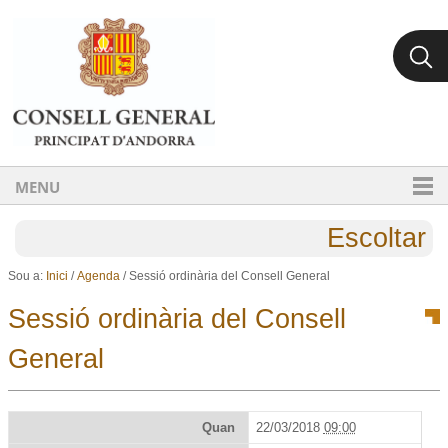
Ves al contingut.
Salta a la navegació
MENU
Escoltar
Sou a:
Inici
/
Agenda
/
Sessió ordinària del Consell General
Sessió ordinària del Consell
General
Quan
22/03/2018
09:00