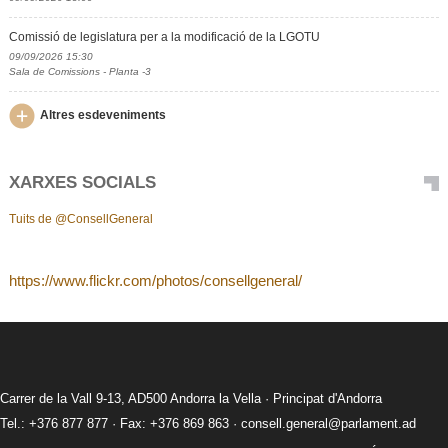
Comissió de legislatura per a la modificació de la LGOTU
09/09/2026 15:30
Sala de Comissions - Planta -3
Altres esdeveniments
XARXES SOCIALS
Tuits de @ConsellGeneral
https://www.flickr.com/photos/consellgeneral/
Carrer de la Vall 9-13, AD500 Andorra la Vella · Principat d'Andorra
Tel.: +376 877 877 · Fax: +376 869 863 ·
consell.general@parlament.ad