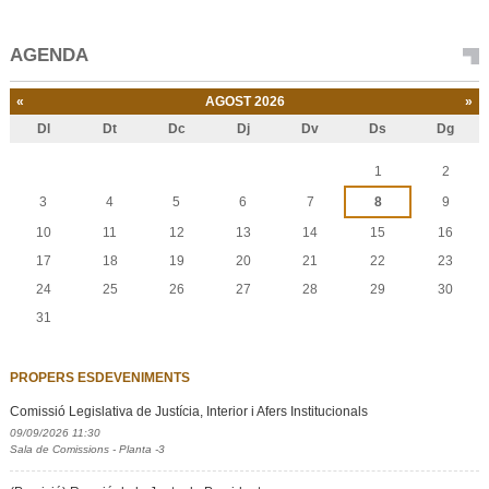
AGENDA
«
AGOST 2026
»
Dl
Dt
Dc
Dj
Dv
Ds
Dg
Agost
1
2
3
4
5
6
7
8
9
10
11
12
13
14
15
16
17
18
19
20
21
22
23
24
25
26
27
28
29
30
31
PROPERS ESDEVENIMENTS
Comissió Legislativa de Justícia, Interior i Afers Institucionals
09/09/2026 11:30
Sala de Comissions - Planta -3