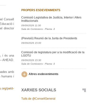
PROPERS ESDEVENIMENTS
Comissió Legislativa de Justícia, Interior i Afers
el Consell
Institucionals
’Educació i
09/09/2026 11:30
l director
Sala de Comissions - Planta -3
(Previsió) Reunió de la Junta de Presidents
09/09/2026 15:00
Comissió de legislatura per a la modificació de la
, i és una
LGOTU
s – AHEAD.
09/09/2026 15:30
Sala de Comissions - Planta -3
onades amb
Altres esdeveniments
ts humans i
.org/petit-
XARXES SOCIALS
Tuits de @ConsellGeneral