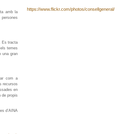
https://www.flickr.com/photos/consellgeneral/
pta amb la
i persones
 Es tracta
m els temes
om una gran
tuar com a
ls recursos
essades en
n de propis
nies d’AINA