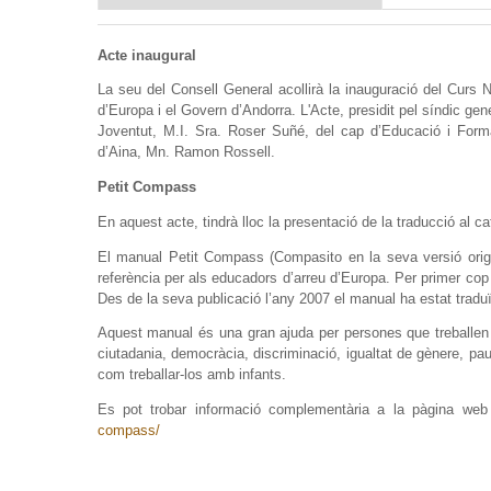
Acte inaugural
La seu del Consell General acollirà la inauguració del Curs
d’Europa i el Govern d’Andorra. L'Acte, presidit pel síndic ge
Joventut, M.I. Sra. Roser Suñé, del cap d’Educació i Forma
d’Aina, Mn. Ramon Rossell.
Petit Compass
En aquest acte, tindrà lloc la presentació de la traducció al 
El manual Petit Compass (Compasito en la seva versió origi
referència per als educadors d’arreu d’Europa. Per primer co
Des de la seva publicació l’any 2007 el manual ha estat traduï
Aquest manual és una gran ajuda per persones que treballen a
ciutadania, democràcia, discriminació, igualtat de gènere, pa
com treballar-los amb infants.
Es pot trobar informació complementària a la pàgina we
compass/