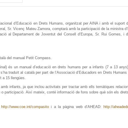
 Nacional d’Educació en Drets Humans, organitzat per AINA i amb el suport d
neral, Sr. Vicenç Mateu Zamora, comptarà amb la participació de la ministra d
ció al Departament de Joventut del Consell d’Europa, Sr. Rui Gomes, i de
català del manual Petit Compass.
nal) és un manual d’educació en drets humans per a infants (7 a 13 anys)
p s’ha traduït al català per part de l’Associació d’Educadors en Drets Human
t a 15 llengües.
mb infants, ja que inclou activitats per tractar amb ells temàtiques relaci
u o participació. Així mateix, conté informació de fons sobre què són els dre
b
http://www.coe.int/compasito
i a la pàgina web d’AHEAD:
http://aheadedu