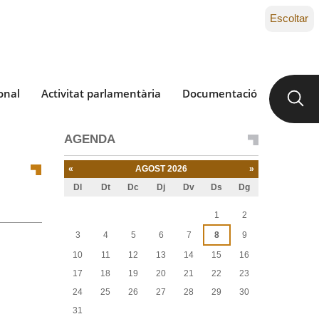
Escoltar
onal
Activitat parlamentària
Documentació
AGENDA
«
AGOST 2026
»
Dl
Dt
Dc
Dj
Dv
Ds
Dg
Agost
1
2
3
4
5
6
7
8
9
10
11
12
13
14
15
16
17
18
19
20
21
22
23
24
25
26
27
28
29
30
31