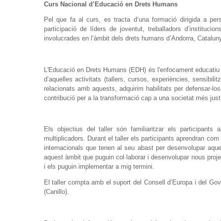
Curs Nacional d’Educació en Drets Humans
Pel que fa al curs, es tracta d’una formació dirigida a pe
participació de líders de joventut, treballadors d’instituci
involucrades en l’àmbit dels drets humans d’Andorra, Cataluny
L'Educació en Drets Humans (EDH) és l'enfocament educatiu pa
d’aquelles activitats (tallers, cursos, experiències, sensib
relacionats amb aquests, adquirim habilitats per defensar-lo
contribució per a la transformació cap a una societat més justa
Els objectius del taller són familiaritzar els participa
multiplicadors. Durant el taller els participants aprendran com
internacionals que tenen al seu abast per desenvolupar aques
aquest àmbit que puguin col·laborar i desenvolupar nous projec
i els puguin implementar a mig termini.
El taller compta amb el suport del Consell d’Europa i del Gov
(Canillo).