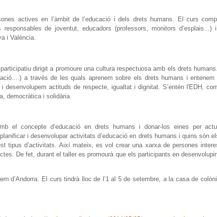
rsones actives en l’àmbit de l’educació i dels drets humans. El curs com
ons responsables de joventut, educadors (professors, monitors d’esplais...) 
a i València.
rticipatiu dirigit a promoure una cultura respectuosa amb els drets humans.
ilització....) a través de les quals aprenem sobre els drets humans i entene
s i desenvolupem actituds de respecte, igualtat i dignitat. S’entén l'EDH, c
, democràtica i solidària.
nts amb el concepte d’educació en drets humans i donar-los eines per ac
 planificar i desenvolupar activitats d’educació en drets humans i quins són e
t tipus d’activitats. Així mateix, es vol crear una xarxa de persones inter
tes. De fet, durant el taller es promourà que els participants en desenvolupi
ern d’Andorra. El curs tindrà lloc de l’1 al 5 de setembre, a la casa de colò