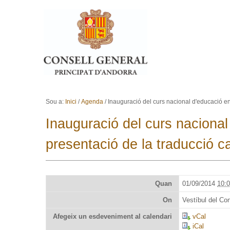
Ves al contingut.
Salta a la navegació
Sou a:
Inici
/
Agenda
/
Inauguració del curs nacional d'educació en
Inauguració del curs nacional
presentació de la traducció c
Quan
01/09/2014
10:
On
Vestíbul del Co
Afegeix un esdeveniment al calendari
vCal
iCal