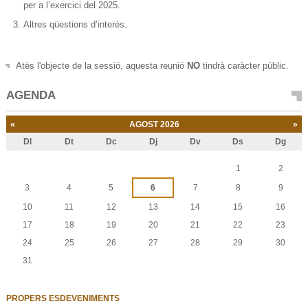
per a l’exercici del 2025.
Altres qüestions d’interès.
Atès l'objecte de la sessió, aquesta reunió
NO
tindrà caràcter públic.
AGENDA
«
AGOST 2026
»
Dl
Dt
Dc
Dj
Dv
Ds
Dg
Agost
1
2
3
4
5
6
7
8
9
10
11
12
13
14
15
16
17
18
19
20
21
22
23
24
25
26
27
28
29
30
31
PROPERS ESDEVENIMENTS