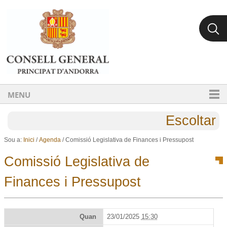
Ves al contingut.
Salta a la navegació
MENU
Escoltar
Sou a:
Inici
/
Agenda
/
Comissió Legislativa de Finances i Pressupost
Comissió Legislativa de
Finances i Pressupost
Quan
23/01/2025
15:30