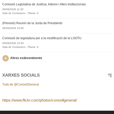
Comissió Legislativa de Justícia, Interior i Afers Institucionals
09/09/2026 11:30
Sala de Comissions - Planta -3
(Previsió) Reunió de la Junta de Presidents
09/09/2026 15:00
Comissió de legislatura per a la modificació de la LGOTU
09/09/2026 15:30
Sala de Comissions - Planta -3
Altres esdeveniments
XARXES SOCIALS
Tuits de @ConsellGeneral
https://www.flickr.com/photos/consellgeneral/