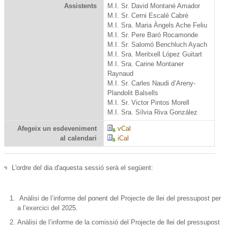
Assistents
M.I. Sr. David Montané Amador
M.I. Sr. Cerni Escalé Cabré
M.I. Sra. Maria Àngels Ache Feliu
M.I. Sr. Pere Baró Rocamonde
M.I. Sr. Salomó Benchluch Ayach
M.I. Sra. Meritxell López Guitart
M.I. Sra. Carine Montaner
Raynaud
M.I. Sr. Carles Naudi d’Areny-
Plandolit Balsells
M.I. Sr. Victor Pintos Morell
M.I. Sra. Sílvia Riva González
Afegeix un esdeveniment
vCal
al calendari
iCal
L'ordre del dia d'aquesta sessió serà el següent:
Anàlisi de l’informe del ponent del Projecte de llei del pressupost per
a l’exercici del 2025.
Anàlisi de l’informe de la comissió del Projecte de llei del pressupost