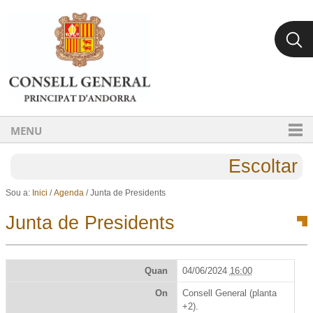
Ves al contingut.
Salta a la navegació
MENU
Escoltar
Sou a:
Inici
/
Agenda
/
Junta de Presidents
Junta de Presidents
Quan
04/06/2024
16:00
On
Consell General (planta
+2).