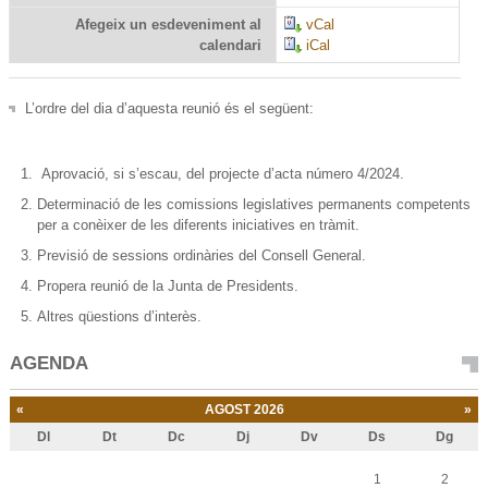
Afegeix un esdeveniment al
vCal
calendari
iCal
L’ordre del dia d’aquesta reunió és el següent:
Aprovació, si s’escau, del projecte d’acta número 4/2024.
Determinació de les comissions legislatives permanents competents
per a conèixer de les diferents iniciatives en tràmit.
Previsió de sessions ordinàries del Consell General.
Propera reunió de la Junta de Presidents.
Altres qüestions d’interès.
AGENDA
«
AGOST 2026
»
Dl
Dt
Dc
Dj
Dv
Ds
Dg
Agost
1
2