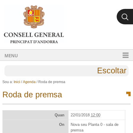
Ves al contingut.
Salta a la navegació
MENU
Escoltar
Sou a:
Inici
/
Agenda
/
Roda de premsa
Roda de premsa
Quan
22/01/2018
12:00
On
Nova seu Planta 0 - sala de
premsa