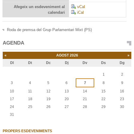
Afegeix un esdeveniment al
vCal
calendari
iCal
Roda de premsa del Grup Parlamentari Mixt (PS)
AGENDA
«
AGOST 2026
»
Dl
Dt
Dc
Dj
Dv
Ds
Dg
Agost
1
2
3
4
5
6
7
8
9
10
11
12
13
14
15
16
17
18
19
20
21
22
23
24
25
26
27
28
29
30
31
PROPERS ESDEVENIMENTS