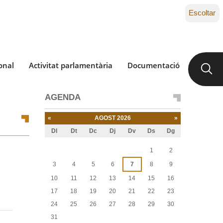
Escoltar
onal
Activitat parlamentària
Documentació
AGENDA
«
AGOST 2026
»
Dl
Dt
Dc
Dj
Dv
Ds
Dg
Agost
1
2
3
4
5
6
7
8
9
10
11
12
13
14
15
16
17
18
19
20
21
22
23
24
25
26
27
28
29
30
31