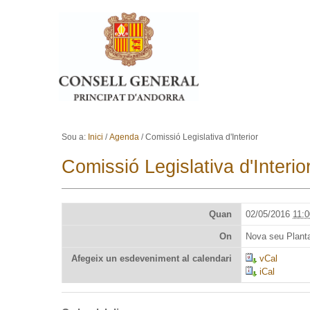
Ves al contingut.
Salta a la navegació
Sou a:
Inici
/
Agenda
/
Comissió Legislativa d'Interior
Comissió Legislativa d'Interio
Quan
02/05/2016
11:0
On
Nova seu Planta
Afegeix un esdeveniment al calendari
vCal
iCal