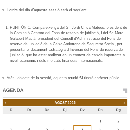
L'ordre del dia d’aquesta sessió serà el següent:
PUNT ÚNIC: Compareixença del Sr. Jordi Cinca Mateos, president de
la Comissió Gestora del Fons de reserva de jubilació, i del Sr. Marc
Galabert Macià, president del Consell d’Administració del Fons de
reserva de jubilació de la Caixa Andorrana de Seguretat Social, per
presentar el document Estratègia d’Inversió del Fons de reserva de
jubilació, que ha estat realitzat en un context de canvis importants a
nivell econòmic i dels mercats financers internacionals.
Atès l’objecte de la sessió, aquesta reunió
SI
tindrà caràcter públic.
AGENDA
«
AGOST 2026
»
Dl
Dt
Dc
Dj
Dv
Ds
Dg
Agost
1
2
3
4
5
6
7
8
9