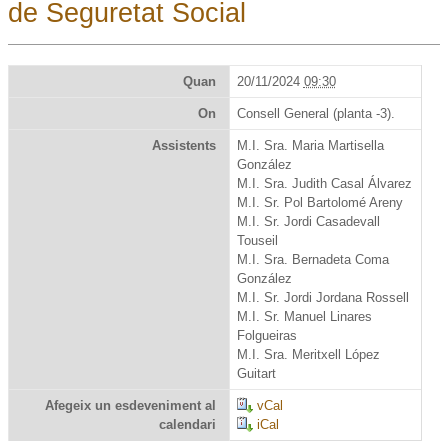
de Seguretat Social
Quan
20/11/2024
09:30
On
Consell General (planta -3).
Assistents
M.I. Sra. Maria Martisella
González
M.I. Sra. Judith Casal Álvarez
M.I. Sr. Pol Bartolomé Areny
M.I. Sr. Jordi Casadevall
Touseil
M.I. Sra. Bernadeta Coma
González
M.I. Sr. Jordi Jordana Rossell
M.I. Sr. Manuel Linares
Folgueiras
M.I. Sra. Meritxell López
Guitart
Afegeix un esdeveniment al
vCal
calendari
iCal