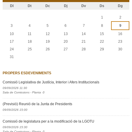
Dl
Dt
Dc
Dj
Dv
Ds
Dg
Agost
1
2
3
4
5
6
7
8
9
10
11
12
13
14
15
16
17
18
19
20
21
22
23
24
25
26
27
28
29
30
31
PROPERS ESDEVENIMENTS
Comissió Legislativa de Justícia, Interior i Afers Institucionals
09/09/2026 11:30
Sala de Comissions - Planta -3
(Previsió) Reunió de la Junta de Presidents
09/09/2026 15:00
Comissió de legislatura per a la modificació de la LGOTU
09/09/2026 15:30
Sala de Comissions - Planta -3