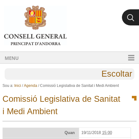
Ves al contingut.
Salta a la navegació
MENU
Escoltar
Sou a:
Inici
/
Agenda
/
Comissió Legislativa de Sanitat i Medi Ambient
Comissió Legislativa de Sanitat
i Medi Ambient
Quan
19/11/2018
15:00