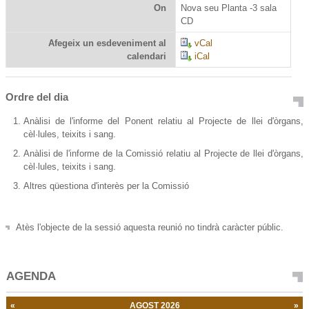
On
Nova seu Planta -3 sala
CD
Afegeix un esdeveniment al
vCal
calendari
iCal
Ordre del dia
Anàlisi de l'informe del Ponent relatiu al Projecte de llei d'òrgans,
cèl·lules, teixits i sang.
Anàlisi de l'informe de la Comissió relatiu al Projecte de llei d'òrgans,
cèl·lules, teixits i sang.
Altres qüestiona d'interès per la Comissió
Atès l'objecte de la sessió aquesta reunió no tindrà caràcter públic.
AGENDA
«
AGOST 2026
»