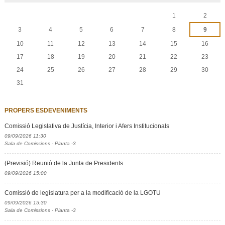
Agost
1
2
3
4
5
6
7
8
9
10
11
12
13
14
15
16
17
18
19
20
21
22
23
24
25
26
27
28
29
30
31
PROPERS ESDEVENIMENTS
Comissió Legislativa de Justícia, Interior i Afers Institucionals
09/09/2026 11:30
Sala de Comissions - Planta -3
(Previsió) Reunió de la Junta de Presidents
09/09/2026 15:00
Comissió de legislatura per a la modificació de la LGOTU
09/09/2026 15:30
Sala de Comissions - Planta -3