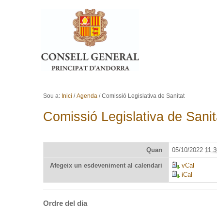
Ves al contingut.
Salta a la navegació
Sou a:
Inici
/
Agenda
/
Comissió Legislativa de Sanitat
Comissió Legislativa de Sanit
Quan
05/10/2022
11:3
Afegeix un esdeveniment al calendari
vCal
iCal
Ordre del dia