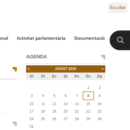
Escoltar
onal
Activitat parlamentària
Documentació
AGENDA
«
AGOST 2026
»
Dl
Dt
Dc
Dj
Dv
Ds
Dg
Agost
1
2
3
4
5
6
7
8
9
10
11
12
13
14
15
16
17
18
19
20
21
22
23
24
25
26
27
28
29
30
31