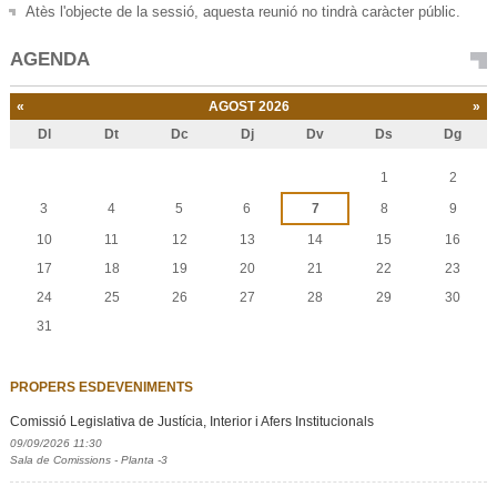
Atès l'objecte de la sessió, aquesta reunió no tindrà caràcter públic.
AGENDA
«
AGOST 2026
»
Dl
Dt
Dc
Dj
Dv
Ds
Dg
Agost
1
2
3
4
5
6
7
8
9
10
11
12
13
14
15
16
17
18
19
20
21
22
23
24
25
26
27
28
29
30
31
PROPERS ESDEVENIMENTS
Comissió Legislativa de Justícia, Interior i Afers Institucionals
09/09/2026 11:30
Sala de Comissions - Planta -3