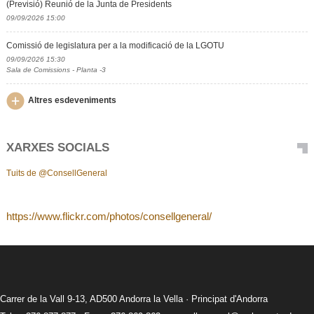
(Previsió) Reunió de la Junta de Presidents
09/09/2026 15:00
Comissió de legislatura per a la modificació de la LGOTU
09/09/2026 15:30
Sala de Comissions - Planta -3
Altres esdeveniments
XARXES SOCIALS
Tuits de @ConsellGeneral
https://www.flickr.com/photos/consellgeneral/
Carrer de la Vall 9-13, AD500 Andorra la Vella · Principat d'Andorra