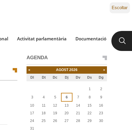
Escoltar
onal
Activitat parlamentària
Documentació
AGENDA
«
AGOST 2026
»
Dl
Dt
Dc
Dj
Dv
Ds
Dg
Agost
1
2
3
4
5
6
7
8
9
10
11
12
13
14
15
16
17
18
19
20
21
22
23
24
25
26
27
28
29
30
31