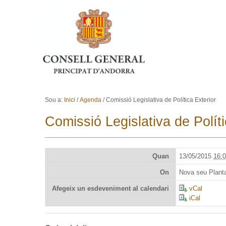
Ves al contingut.
Salta a la navegació
Sou a:
Inici
/
Agenda
/
Comissió Legislativa de Política Exterior
Comissió Legislativa de Políti
Quan
13/05/2015
16:
On
Nova seu Planta
Afegeix un esdeveniment al calendari
vCal
iCal