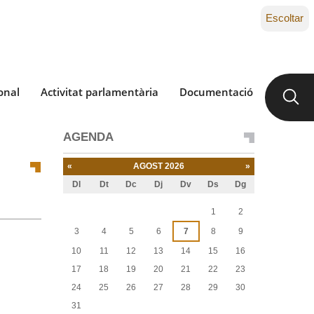
Escoltar
onal
Activitat parlamentària
Documentació
AGENDA
«
AGOST 2026
»
Dl
Dt
Dc
Dj
Dv
Ds
Dg
Agost
1
2
3
4
5
6
7
8
9
10
11
12
13
14
15
16
17
18
19
20
21
22
23
24
25
26
27
28
29
30
31