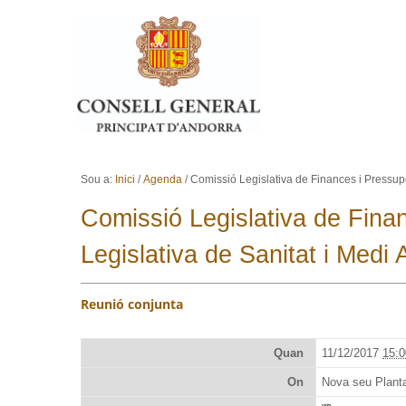
Ves al contingut.
Salta a la navegació
Sou a:
Inici
/
Agenda
/
Comissió Legislativa de Finances i Pressupo
Comissió Legislativa de Fina
Legislativa de Sanitat i Medi
Reunió conjunta
Quan
11/12/2017
15:0
On
Nova seu Plant