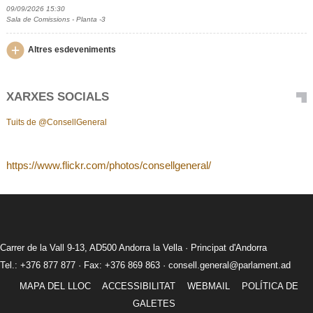
09/09/2026 15:30
Sala de Comissions - Planta -3
Altres esdeveniments
XARXES SOCIALS
Tuits de @ConsellGeneral
https://www.flickr.com/photos/consellgeneral/
Carrer de la Vall 9-13, AD500 Andorra la Vella · Principat d'Andorra
Tel.: +376 877 877 · Fax: +376 869 863 ·
consell.general@parlament.ad
MAPA DEL LLOC
ACCESSIBILITAT
WEBMAIL
POLÍTICA DE
GALETES