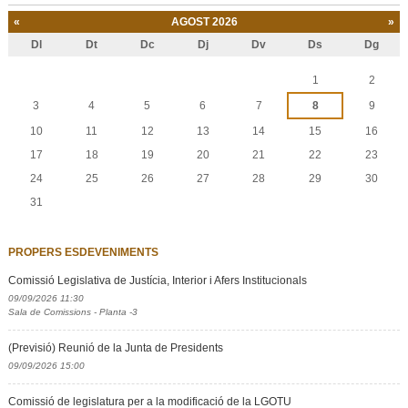
«
AGOST 2026
»
Dl
Dt
Dc
Dj
Dv
Ds
Dg
Agost
1
2
3
4
5
6
7
8
9
10
11
12
13
14
15
16
17
18
19
20
21
22
23
24
25
26
27
28
29
30
31
PROPERS ESDEVENIMENTS
Comissió Legislativa de Justícia, Interior i Afers Institucionals
09/09/2026 11:30
Sala de Comissions - Planta -3
(Previsió) Reunió de la Junta de Presidents
09/09/2026 15:00
Comissió de legislatura per a la modificació de la LGOTU