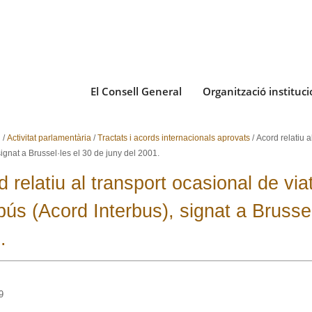
El Consell General
Organització instituci
i
/
Activitat parlamentària
/
Tractats i acords internacionals aprovats
/
Acord relatiu 
signat a Brussel·les el 30 de juny del 2001.
d relatiu al transport ocasional de vi
bús (Acord Interbus), signat a Brussel
.
9