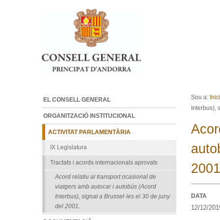
Ves al contingut.
Salta a la navegació
Sou a:
Inic
EL CONSELL GENERAL
Interbus), 
ORGANITZACIÓ INSTITUCIONAL
Acor
ACTIVITAT PARLAMENTÀRIA
auto
IX Legislatura
Tractats i acords internacionals aprovats
2001
Acord relatiu al transport ocasional de
viatgers amb autocar i autobús (Acord
DATA
Interbus), signat a Brussel·les el 30 de juny
del 2001.
12/12/201