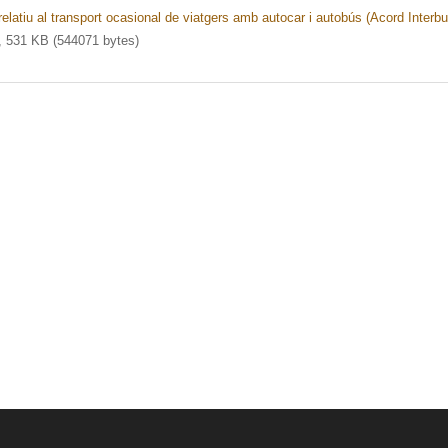
elatiu al transport ocasional de viatgers amb autocar i autobús (Acord Interbu
 531 KB (544071 bytes)