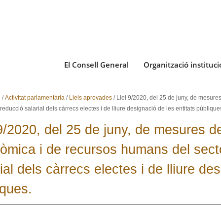
El Consell General
Organització instituci
i
/
Activitat parlamentària
/
Lleis aprovades
/
Llei 9/2020, del 25 de juny, de mesure
 reducció salarial dels càrrecs electes i de lliure designació de les entitats públique
 9/2020, del 25 de juny, de mesures de
òmica i de recursos humans del secto
ial dels càrrecs electes i de lliure de
iques.