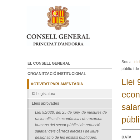
Ves al contingut.
Salta a la navegació
Sou a:
Inic
EL CONSELL GENERAL
públic i de
ORGANITZACIÓ INSTITUCIONAL
Llei
ACTIVITAT PARLAMENTÀRIA
econ
IX Legislatura
Lleis aprovades
salar
Llei 9/2020, del 25 de juny, de mesures de
públ
racionalització econòmica i de recursos
humans del sector públic i de reducció
salarial dels càrrecs electes i de lliure
DATA
designació de les entitats públiques.