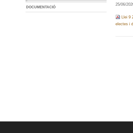
25/06/202
DOCUMENTACIÓ
Llei 9 
electes i 