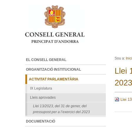
Ves al contingut.
Salta a la navegació
Sou a:
Inic
EL CONSELL GENERAL
Llei 
ORGANITZACIÓ INSTITUCIONAL
ACTIVITAT PARLAMENTÀRIA
202
IX Legislatura
Lleis aprovades
Llei 13
Llei 13/2023, del 31 de gener, del
pressupost per a l’exercici del 2023
DOCUMENTACIÓ