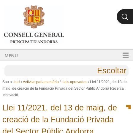
Ves al contingut.
Salta a la navegació
MENU
Escoltar
Sou a:
Inici
/
Activitat parlamentària
/
Lleis aprovades
/
Llei 11/2021, del 13 de
maig, de creació de la Fundació Privada del Sector Públic Andorra Recerca i
Innovació.
Llei 11/2021, del 13 de maig, de
creació de la Fundació Privada
del Sector Públic Andorra