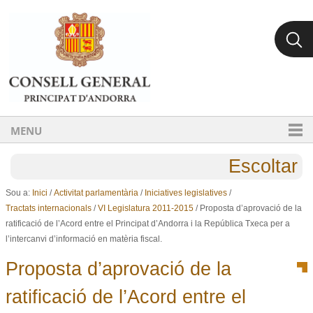
Ves al contingut.
Salta a la navegació
MENU
Escoltar
Sou a:
Inici
/
Activitat parlamentària
/
Iniciatives legislatives
/
Tractats internacionals
/
VI Legislatura 2011-2015
/
Proposta d’aprovació de la
ratificació de l’Acord entre el Principat d’Andorra i la República Txeca per a
l’intercanvi d’informació en matèria fiscal.
Proposta d’aprovació de la
ratificació de l’Acord entre el