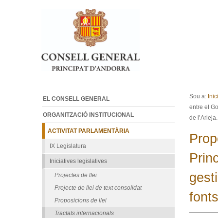
Ves al contingut.
Salta a la navegació
Sou a:
Inic
EL CONSELL GENERAL
entre el Go
ORGANITZACIÓ INSTITUCIONAL
de l’Arieja.
ACTIVITAT PARLAMENTÀRIA
Propo
IX Legislatura
Prin
Iniciatives legislatives
gest
Projectes de llei
Projecte de llei de text consolidat
fonts
Proposicions de llei
Tractats internacionals