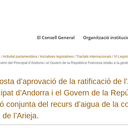
El Consell General
Organització instituci
i
/
Activitat parlamentària
/
Iniciatives legislatives
/
Tractats internacionals
/
VI Legis
vern del Principat d’Andorra i el Govern de la República Francesa relatiu a la gesti
sta d’aprovació de la ratificació de 
cipat d’Andorra i el Govern de la Repú
ió conjunta del recurs d’aigua de la c
 de l’Arieja.