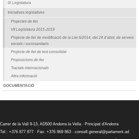
IX Legislatura
Iniciatives legislatives
Projectes de llei
VII Legislatura 2015-2019
Projecte de llei de modificació de la Llei 6/2014, del 24 d’abril, de serveis
socials i sociosanitaris
Projecte de llei de text consolidat
Proposicions de llei
Tractats internacionals
Altra informació
DOCUMENTACIÓ
Carrer de la Vall 9-13, AD500 Andorra la Vella · Principat d'Andorra
Tel.: +376 877 877 · Fax: +376 869 863 ·
consell.general@parlament.ad