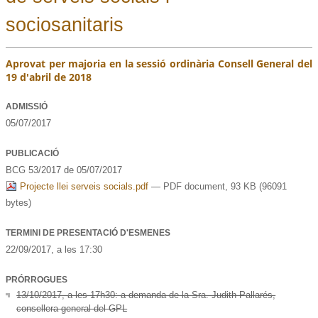
sociosanitaris
Aprovat per majoria en la sessió ordinària Consell General del
19 d'abril de 2018
ADMISSIÓ
05/07/2017
PUBLICACIÓ
BCG 53/2017 de 05/07/2017
Projecte llei serveis socials.pdf
— PDF document, 93 KB (96091
bytes)
TERMINI DE PRESENTACIÓ D'ESMENES
22/09/2017
, a les
17:30
PRÓRROGUES
13/10/2017, a les 17h30: a demanda de la Sra. Judith Pallarés,
consellera general del GPL