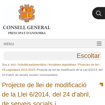
Ves al contingut.
Salta a la navegació
MENU
Escoltar
Sou a:
Inici
/
Activitat parlamentària
/
Iniciatives legislatives
/
Projectes de llei
/
VII Legislatura 2015-2019
/
Projecte de llei de modificació de la Llei 6/2014, del
24 d’abril, de serveis socials i sociosanitaris
Projecte de llei de modificació
de la Llei 6/2014, del 24 d’abril,
de serveis socials i