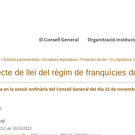
El Consell General
Organització instituci
i
/
Activitat parlamentària
/
Iniciatives legislatives
/
Projectes de llei
/
VI Legislatura
ecte de llei del règim de franquícies 
 en la sessió ordinària del Consell General del dia 22 de novemb
2
CIÓ
12 de 16/10/2012