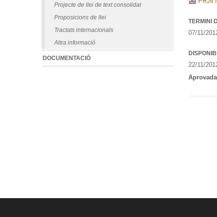
PRJll f
Projecte de llei de text consolidat
Proposicions de llei
TERMINI 
Tractats internacionals
07/11/201
Altra informació
DISPONIB
DOCUMENTACIÓ
22/11/201
Aprovada 