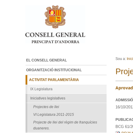
Ves al contingut.
Salta a la navegació
Sou a:
Inic
EL CONSELL GENERAL
Proj
ORGANITZACIÓ INSTITUCIONAL
ACTIVITAT PARLAMENTÀRIA
Aprovada
IX Legislatura
Iniciatives legislatives
ADMISSIÓ
16/10/201
Projectes de llei
VI Legislatura 2011-2015
PUBLICA
Projecte de llei del règim de franquícies
BCG 61/20
duaneres.