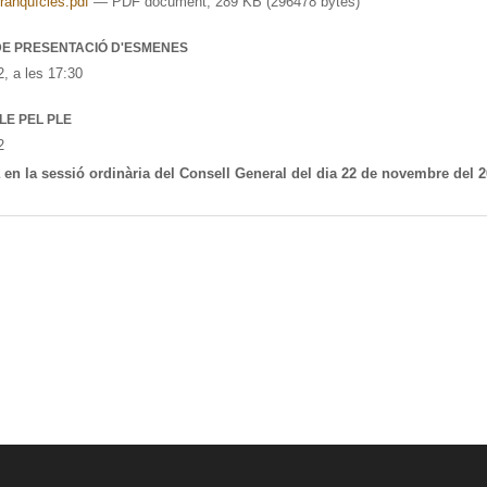
ranquícies.pdf
— PDF document, 289 KB (296478 bytes)
DE PRESENTACIÓ D'ESMENES
2
, a les
17:30
LE PEL PLE
2
en la sessió ordinària del Consell General del dia 22 de novembre del 2