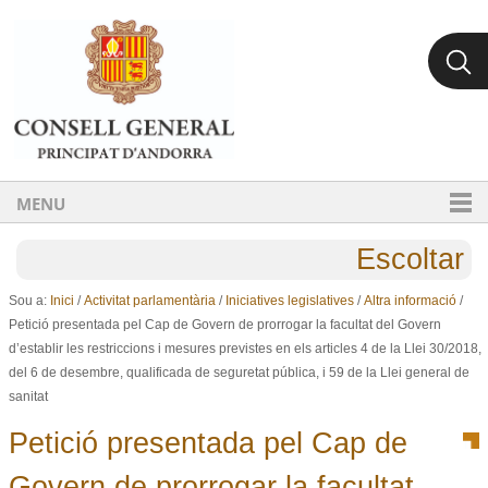
Ves al contingut.
Salta a la navegació
MENU
Escoltar
Sou a:
Inici
/
Activitat parlamentària
/
Iniciatives legislatives
/
Altra informació
/
Petició presentada pel Cap de Govern de prorrogar la facultat del Govern
d’establir les restriccions i mesures previstes en els articles 4 de la Llei 30/2018,
del 6 de desembre, qualificada de seguretat pública, i 59 de la Llei general de
sanitat
Petició presentada pel Cap de
Govern de prorrogar la facultat